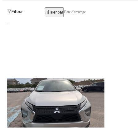
Filtrer
Date d'arrivage
Trier par
Mitsubishi Eclipse Cross
SE AWD 2023
85 182 km
23 995 $
Stock KCSPA0464 / NIV 608262