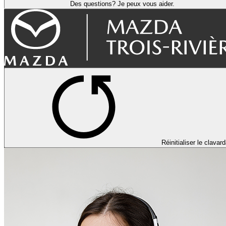
Des questions? Je peux vous aider.
Réinitialiser le clavar