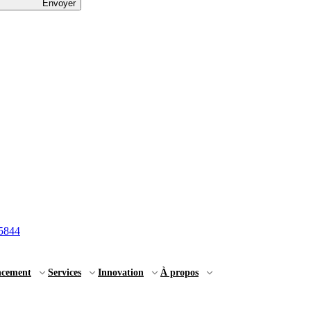
Envoyer
5844
ncement
Services
Innovation
À propos