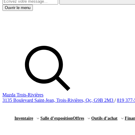
Ouvrir le menu
Mazda Trois-Rivières
3135 Boulevard Saint-Jean, Trois-Rivières, Qc, G9B 2M3
/
819 377-
Inventaire
Salle d’exposition
Offres
Outils d’achat
Fina