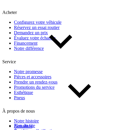
Kilométrage
Acheter
De 0 km à 500 000 km
Configurez votre véhicule
Réservez un essai routier
Demandez un prix
Évaluez votre échange
Financement
Notre différence
Service
(1)
Appliquer
Notre promesse
Pièces et accessoires
Prendre un rendez-vous
Promotions du service
Réinitialiser
Esthétique
Pneus
À propos de nous
Notre histoire
Plan du site
Actualités