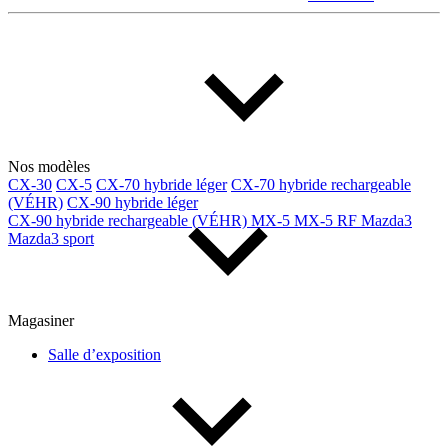
Multisegments & VUS
Sport & coupés
Année
De 2000 à 2027
Nos modèles
CX-30
CX-5
CX-70 hybride léger
CX-70 hybride rechargeable
Prix
(VÉHR)
CX-90 hybride léger
CX-90 hybride rechargeable (VÉHR)
MX-5
MX-5 RF
Mazda3
Mazda3 sport
De 5 000 $ à 100 000 $
Magasiner
Paiement hebdo
Salle d’exposition
De 0 $ à 1 000 $