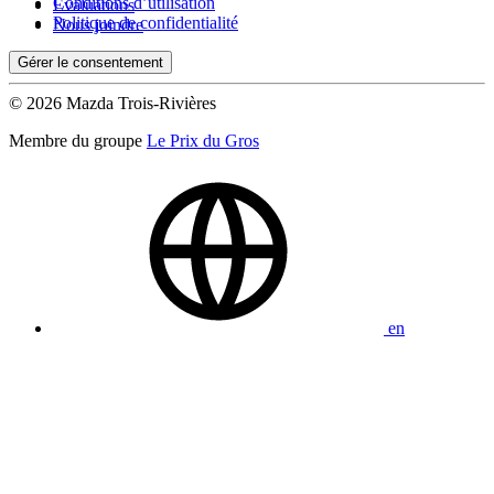
Conditions d’utilisation
Évaluations
Politique de confidentialité
Nous joindre
Gérer le consentement
© 2026 Mazda Trois-Rivières
Membre du groupe
Le Prix du Gros
en