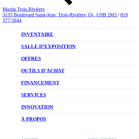
Mazda Trois-Rivières
3135 Boulevard Saint-Jean, Trois-Rivières, Qc, G9B 2M3
/
819
377-5844
INVENTAIRE
VÉHICULES NEUFS
SALLE D’EXPOSITION
VÉHICULES D’OCCASION
OFFRES
OFFRES DU CONCESSIONNAIRE
OUTILS D’ACHAT
CONFIGUREZ VOTRE VÉHICULE
FINANCEMENT
RÉSERVEZ UN ESSAI ROUTIER
NOTRE DIFFÉRENCE
SERVICES
DEMANDEZ UN PRIX
DEMANDE DE CRÉDIT AUTO
NOTRE PROMESSE
INNOVATION
ÉVALUEZ VOTRE ÉCHANGE
PRENDRE UN RENDEZ-VOUS
TECHNOLOGIE SKYACTIV
À PROPOS
PROMOTIONS DU SERVICE
TRACTION INTÉGRALE I-ACTIV
NOTRE HISTOIRE