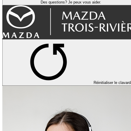
Des questions? Je peux vous aider.
Réinitialiser le clavar