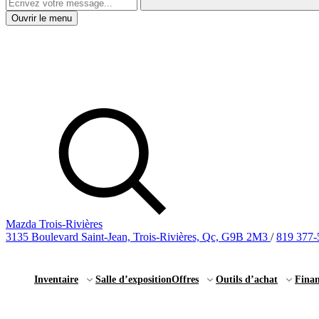
Ouvrir le menu
Mazda Trois-Rivières
3135 Boulevard Saint-Jean, Trois-Rivières, Qc, G9B 2M3
/
819 377-
Inventaire
Salle d’exposition
Offres
Outils d’achat
Fina