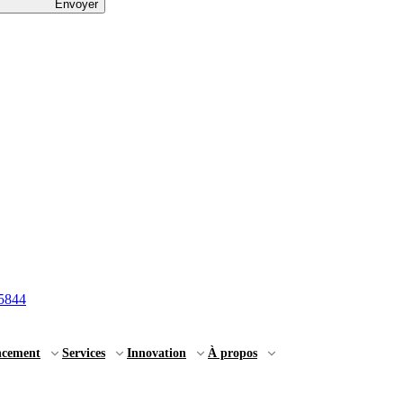
Envoyer
5844
ncement
Services
Innovation
À propos