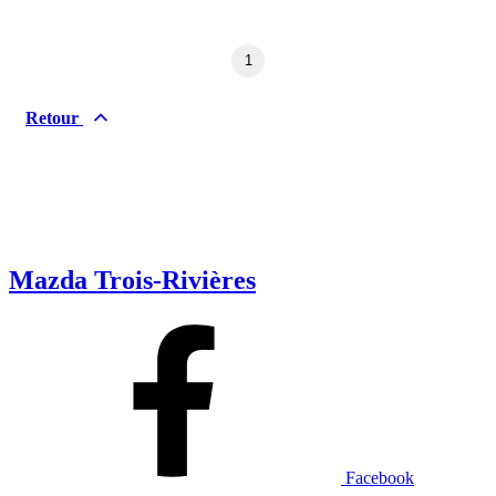
Dodge
Fiat
Ford
Genesis
1
GMC
Honda
Hyundai
INEOS
Retour
Infiniti
Jaguar
Jeep
Kia
Land Rover
Lexus
Lincoln
Maserati
Mazda
Mercedes Benz
Mercedes-Benz
Mini
Mitsubishi
Nissan
Mazda Trois-Rivières
Ram
Subaru
Tesla
Toyota
Volkswagen
Volvo
Type de véhicule
Camions
Compactes & berlines
Facebook
Fourgons
Hybride / électrique