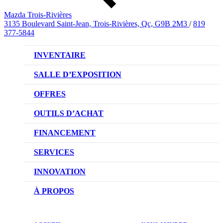
Mazda Trois-Rivières
3135 Boulevard Saint-Jean, Trois-Rivières, Qc, G9B 2M3
/
819
377-5844
INVENTAIRE
VÉHICULES NEUFS
SALLE D’EXPOSITION
VÉHICULES D’OCCASION
OFFRES
OFFRES DU CONCESSIONNAIRE
OUTILS D’ACHAT
CONFIGUREZ VOTRE VÉHICULE
FINANCEMENT
RÉSERVEZ UN ESSAI ROUTIER
NOTRE DIFFÉRENCE
SERVICES
DEMANDEZ UN PRIX
DEMANDE DE CRÉDIT AUTO
NOTRE PROMESSE
INNOVATION
ÉVALUEZ VOTRE ÉCHANGE
PRENDRE UN RENDEZ-VOUS
TECHNOLOGIE SKYACTIV
À PROPOS
PROMOTIONS DU SERVICE
TRACTION INTÉGRALE I-ACTIV
NOTRE HISTOIRE