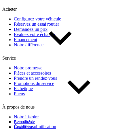
Kilométrage
Acheter
Configurez votre véhicule
De 0 km à 500 000 km
Réservez un essai routier
Demandez un prix
Évaluez votre échange
Financement
Notre différence
Service
(2)
Appliquer
Notre promesse
Pièces et accessoires
Prendre un rendez-vous
Promotions du service
Réinitialiser
Esthétique
Pneus
À propos de nous
Notre histoire
Plan du site
Actualités
Conditions d’utilisation
Évaluations