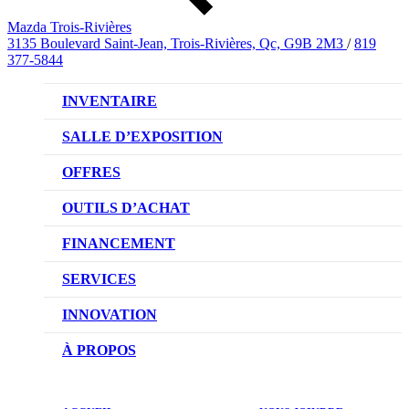
Mazda Trois-Rivières
3135 Boulevard Saint-Jean, Trois-Rivières, Qc, G9B 2M3
/
819
377-5844
INVENTAIRE
VÉHICULES NEUFS
SALLE D’EXPOSITION
VÉHICULES D’OCCASION
OFFRES
OFFRES DU CONCESSIONNAIRE
OUTILS D’ACHAT
CONFIGUREZ VOTRE VÉHICULE
FINANCEMENT
RÉSERVEZ UN ESSAI ROUTIER
NOTRE DIFFÉRENCE
SERVICES
DEMANDEZ UN PRIX
DEMANDE DE CRÉDIT AUTO
NOTRE PROMESSE
INNOVATION
ÉVALUEZ VOTRE ÉCHANGE
PRENDRE UN RENDEZ-VOUS
TECHNOLOGIE SKYACTIV
À PROPOS
PROMOTIONS DU SERVICE
TRACTION INTÉGRALE I-ACTIV
NOTRE HISTOIRE