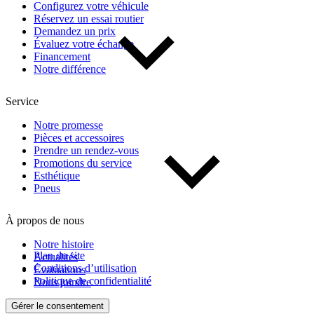
Configurez votre véhicule
Réservez un essai routier
Demandez un prix
Évaluez votre échange
Financement
Notre différence
Service
Notre promesse
Pièces et accessoires
Prendre un rendez-vous
Promotions du service
Esthétique
Pneus
À propos de nous
Notre histoire
Plan du site
Actualités
Conditions d’utilisation
Évaluations
Politique de confidentialité
Nous joindre
Gérer le consentement