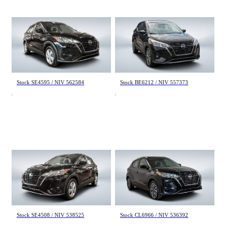
Nissan Kicks
Nissan Kicks
S 2024
SV 2024
43 957 km
36 473 km
19 495 $
21 995 $
Stock SE4595 / NIV 562584
Stock BE6212 / NIV 557373
Nissan Kicks
Nissan Kicks
S 2024
SV 2024
35 033 km
39 113 km
20 195 $
21 572 $
Stock SE4508 / NIV 538525
Stock CL6966 / NIV 536392