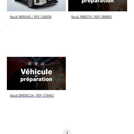
22 782 $
20 495 $
Stock MH4345 / NIV 536838
Stock NR0276 / NIV 588895
Nissan Kicks
SV 2024
17 682 km
23 495 $
Stock DNDX224 / NIV 576402
1