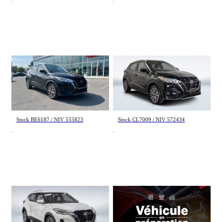
Nissan Kicks
Nissan Kicks
SV 2024
SV 2024
28 019 km
29 040 km
22 495 $
22 430 $
Stock BE6187 / NIV 555823
Stock CL7009 / NIV 572434
Nissan Kicks
Nissan Kicks
SV 2024
S 2024
19 488 km
40 346 km