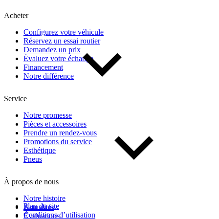
Kilométrage
Acheter
Configurez votre véhicule
De 0 km à 500 000 km
Réservez un essai routier
Demandez un prix
Évaluez votre échange
Financement
Notre différence
Service
(2)
Appliquer
Notre promesse
Pièces et accessoires
Prendre un rendez-vous
Promotions du service
Réinitialiser
Esthétique
Pneus
À propos de nous
Notre histoire
Plan du site
Actualités
Conditions d’utilisation
Évaluations