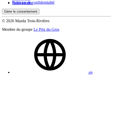
Politique de confidentialité
Nous joindre
Gérer le consentement
© 2026 Mazda Trois-Rivières
Membre du groupe
Le Prix du Gros
en