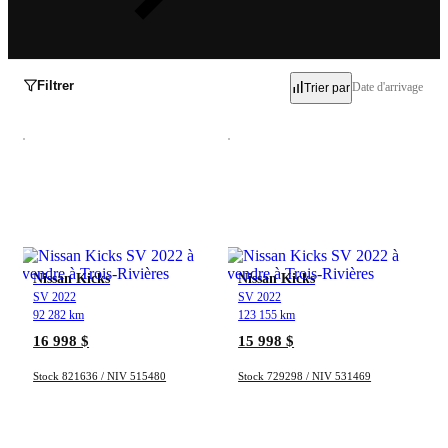
Filtrer
Date d'arrivage
Trier par
Inventaire
Occasion
Neuf
Démo
Nissan Kicks
Nissan Kicks
SV 2022
SV 2022
92 282 km
123 155 km
Marques
16 998 $
15 998 $
Stock 821636 / NIV 515480
Stock 729298 / NIV 531469
Acura
Alfa Romeo
Audi
BMW
Buick
Cadillac
Chevrolet
Chrysler