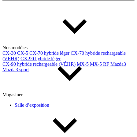
Multisegments & VUS
Sport & coupés
Année
De 2000 à 2027
Nos modèles
CX-30
CX-5
CX-70 hybride léger
CX-70 hybride rechargeable
(VÉHR)
CX-90 hybride léger
Prix
CX-90 hybride rechargeable (VÉHR)
MX-5
MX-5 RF
Mazda3
Mazda3 sport
De 5 000 $ à 100 000 $
Magasiner
Paiement hebdo
Salle d’exposition
De 0 $ à 1 000 $