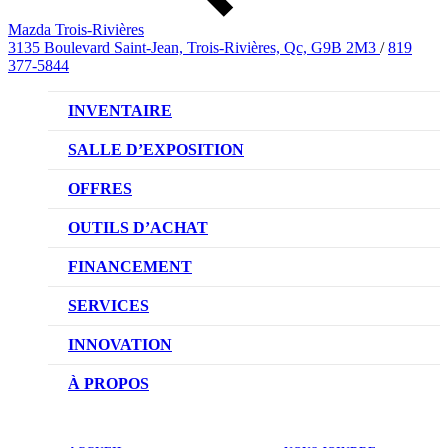
Mazda Trois-Rivières
3135 Boulevard Saint-Jean, Trois-Rivières, Qc, G9B 2M3
/
819
377-5844
INVENTAIRE
VÉHICULES NEUFS
SALLE D’EXPOSITION
VÉHICULES D’OCCASION
OFFRES
OFFRES DU CONCESSIONNAIRE
OUTILS D’ACHAT
CONFIGUREZ VOTRE VÉHICULE
FINANCEMENT
RÉSERVEZ UN ESSAI ROUTIER
NOTRE DIFFÉRENCE
SERVICES
DEMANDEZ UN PRIX
DEMANDE DE CRÉDIT AUTO
NOTRE PROMESSE
INNOVATION
ÉVALUEZ VOTRE ÉCHANGE
PRENDRE UN RENDEZ-VOUS
TECHNOLOGIE SKYACTIV
À PROPOS
PROMOTIONS DU SERVICE
TRACTION INTÉGRALE I-ACTIV
NOTRE HISTOIRE