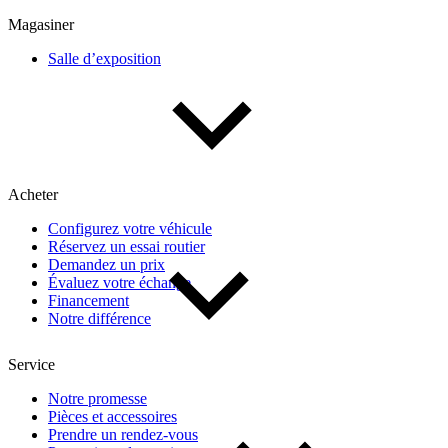
Multisegments & VUS
Sport & coupés
Magasiner
Salle d’exposition
Année
De 2000 à 2027
Acheter
Prix
Configurez votre véhicule
Réservez un essai routier
De 5 000 $ à 100 000 $
Demandez un prix
Évaluez votre échange
Financement
Notre différence
Paiement hebdo
Service
De 0 $ à 1 000 $
Notre promesse
Pièces et accessoires
Prendre un rendez-vous