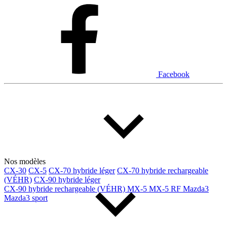
Dodge
Fiat
Ford
Genesis
GMC
Honda
Hyundai
INEOS
Infiniti
Jaguar
Jeep
Kia
Facebook
Land Rover
Lexus
Lincoln
Maserati
Mazda
Mercedes Benz
Mercedes-Benz
Mini
Mitsubishi
Nissan
Ram
Subaru
Tesla
Toyota
Volkswagen
Volvo
Nos modèles
CX-30
CX-5
CX-70 hybride léger
CX-70 hybride rechargeable
(VÉHR)
CX-90 hybride léger
Type de véhicule
CX-90 hybride rechargeable (VÉHR)
MX-5
MX-5 RF
Mazda3
Mazda3 sport
Camions
Compactes & berlines
Fourgons
Hybride / électrique