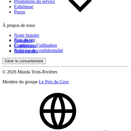
Kilométrage
Promotions du service
Esthétique
Pneus
De 0 km à 500 000 km
À propos de nous
Notre histoire
Plan du site
Actualités
Conditions d’utilisation
Évaluations
Politique de confidentialité
Nous joindre
Gérer le consentement
(0)
Appliquer
© 2026 Mazda Trois-Rivières
Membre du groupe
Le Prix du Gros
Réinitialiser