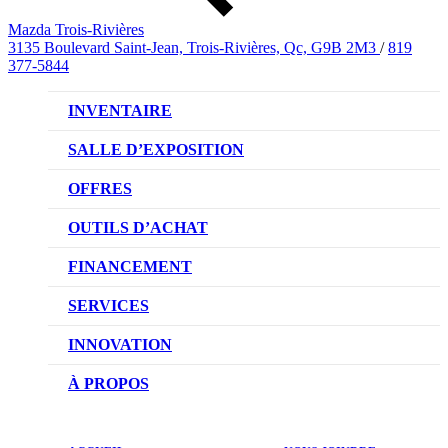
Mazda Trois-Rivières
3135 Boulevard Saint-Jean, Trois-Rivières, Qc, G9B 2M3
/
819
377-5844
INVENTAIRE
VÉHICULES NEUFS
SALLE D’EXPOSITION
VÉHICULES D’OCCASION
OFFRES
OFFRES DU CONCESSIONNAIRE
OUTILS D’ACHAT
CONFIGUREZ VOTRE VÉHICULE
FINANCEMENT
RÉSERVEZ UN ESSAI ROUTIER
NOTRE DIFFÉRENCE
SERVICES
DEMANDEZ UN PRIX
DEMANDE DE CRÉDIT AUTO
NOTRE PROMESSE
INNOVATION
ÉVALUEZ VOTRE ÉCHANGE
PRENDRE UN RENDEZ-VOUS
TECHNOLOGIE SKYACTIV
À PROPOS
PROMOTIONS DU SERVICE
TRACTION INTÉGRALE I-ACTIV
NOTRE HISTOIRE