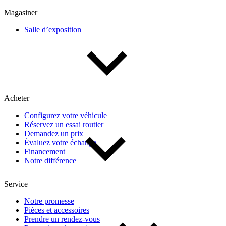
Multisegments & VUS
Sport & coupés
Magasiner
Salle d’exposition
Année
De 2000 à 2027
Acheter
Prix
Configurez votre véhicule
Réservez un essai routier
De 5 000 $ à 100 000 $
Demandez un prix
Évaluez votre échange
Financement
Notre différence
Paiement hebdo
Service
De 0 $ à 1 000 $
Notre promesse
Pièces et accessoires
Prendre un rendez-vous