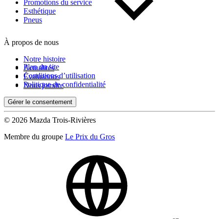
Kilométrage
Promotions du service
Esthétique
Pneus
De 0 km à 500 000 km
À propos de nous
Notre histoire
Plan du site
Actualités
Conditions d’utilisation
Évaluations
Politique de confidentialité
Nous joindre
Gérer le consentement
(0)
Appliquer
© 2026 Mazda Trois-Rivières
Membre du groupe
Le Prix du Gros
Réinitialiser