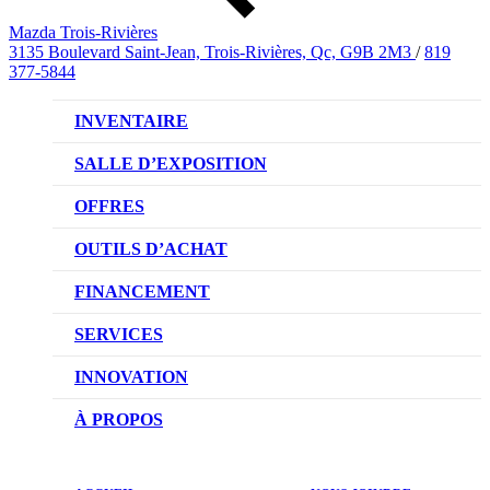
Mazda Trois-Rivières
3135 Boulevard Saint-Jean, Trois-Rivières, Qc, G9B 2M3
/
819
377-5844
INVENTAIRE
VÉHICULES NEUFS
SALLE D’EXPOSITION
VÉHICULES D’OCCASION
OFFRES
OFFRES DU CONCESSIONNAIRE
OUTILS D’ACHAT
CONFIGUREZ VOTRE VÉHICULE
FINANCEMENT
RÉSERVEZ UN ESSAI ROUTIER
NOTRE DIFFÉRENCE
SERVICES
DEMANDEZ UN PRIX
DEMANDE DE CRÉDIT AUTO
NOTRE PROMESSE
INNOVATION
ÉVALUEZ VOTRE ÉCHANGE
PRENDRE UN RENDEZ-VOUS
TECHNOLOGIE SKYACTIV
À PROPOS
PROMOTIONS DU SERVICE
TRACTION INTÉGRALE I-ACTIV
NOTRE HISTOIRE