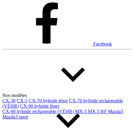
Dodge
Fiat
Ford
Genesis
GMC
Honda
Hyundai
INEOS
Infiniti
Jaguar
Jeep
Kia
Facebook
Land Rover
Lexus
Lincoln
Maserati
Mazda
Mercedes Benz
Mercedes-Benz
Mini
Mitsubishi
Nissan
Ram
Subaru
Tesla
Toyota
Volkswagen
Volvo
Nos modèles
CX-30
CX-5
CX-70 hybride léger
CX-70 hybride rechargeable
(VÉHR)
CX-90 hybride léger
Type de véhicule
CX-90 hybride rechargeable (VÉHR)
MX-5
MX-5 RF
Mazda3
Mazda3 sport
Camions
Compactes & berlines
Fourgons
Hybride / électrique