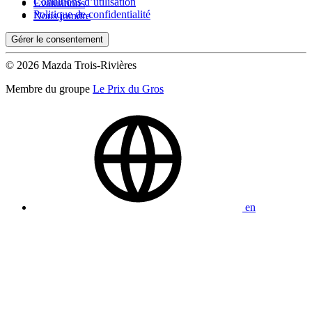
Conditions d’utilisation
Évaluations
Politique de confidentialité
Nous joindre
Gérer le consentement
© 2026 Mazda Trois-Rivières
Membre du groupe
Le Prix du Gros
en