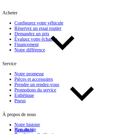
Kilométrage
Acheter
De 0 km à 500 000 km
Configurez votre véhicule
Réservez un essai routier
Demandez un prix
Évaluez votre échange
Financement
Notre différence
Service
(2)
Appliquer
Notre promesse
Pièces et accessoires
Prendre un rendez-vous
Promotions du service
Réinitialiser
Esthétique
Pneus
À propos de nous
Notre histoire
Plan du site
Actualités