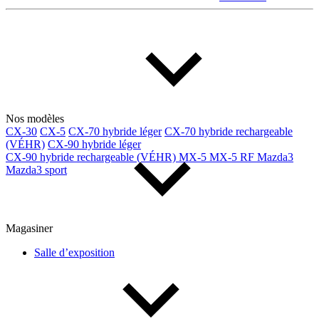
Multisegments & VUS
Sport & coupés
Année
De 2000 à 2027
Nos modèles
CX-30
CX-5
CX-70 hybride léger
CX-70 hybride rechargeable
Prix
(VÉHR)
CX-90 hybride léger
CX-90 hybride rechargeable (VÉHR)
MX-5
MX-5 RF
Mazda3
Mazda3 sport
De 5 000 $ à 100 000 $
Magasiner
Paiement hebdo
Salle d’exposition
De 0 $ à 1 000 $