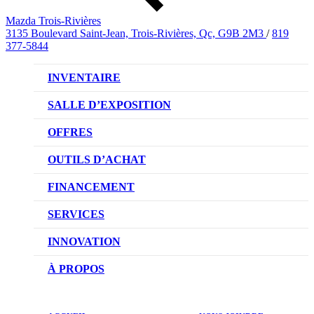
Mazda Trois-Rivières
3135 Boulevard Saint-Jean, Trois-Rivières, Qc, G9B 2M3
/
819
377-5844
INVENTAIRE
VÉHICULES NEUFS
SALLE D’EXPOSITION
VÉHICULES D’OCCASION
OFFRES
OFFRES DU CONCESSIONNAIRE
OUTILS D’ACHAT
CONFIGUREZ VOTRE VÉHICULE
FINANCEMENT
RÉSERVEZ UN ESSAI ROUTIER
NOTRE DIFFÉRENCE
SERVICES
DEMANDEZ UN PRIX
DEMANDE DE CRÉDIT AUTO
NOTRE PROMESSE
INNOVATION
ÉVALUEZ VOTRE ÉCHANGE
PRENDRE UN RENDEZ-VOUS
TECHNOLOGIE SKYACTIV
À PROPOS
PROMOTIONS DU SERVICE
TRACTION INTÉGRALE I-ACTIV
NOTRE HISTOIRE