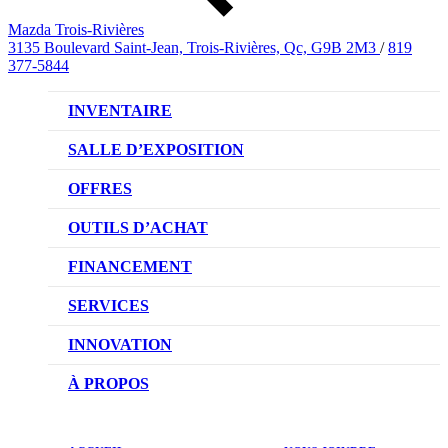
Mazda Trois-Rivières
3135 Boulevard Saint-Jean, Trois-Rivières, Qc, G9B 2M3
/
819
377-5844
INVENTAIRE
VÉHICULES NEUFS
SALLE D’EXPOSITION
VÉHICULES D’OCCASION
OFFRES
OFFRES DU CONCESSIONNAIRE
OUTILS D’ACHAT
CONFIGUREZ VOTRE VÉHICULE
FINANCEMENT
RÉSERVEZ UN ESSAI ROUTIER
NOTRE DIFFÉRENCE
SERVICES
DEMANDEZ UN PRIX
DEMANDE DE CRÉDIT AUTO
NOTRE PROMESSE
INNOVATION
ÉVALUEZ VOTRE ÉCHANGE
PRENDRE UN RENDEZ-VOUS
TECHNOLOGIE SKYACTIV
À PROPOS
PROMOTIONS DU SERVICE
TRACTION INTÉGRALE I-ACTIV
NOTRE HISTOIRE