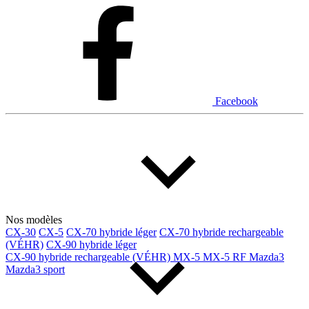
Dodge
Fiat
Ford
Genesis
GMC
Honda
Hyundai
INEOS
Infiniti
Jaguar
Jeep
Kia
Facebook
Land Rover
Lexus
Lincoln
Maserati
Mazda
Mercedes Benz
Mercedes-Benz
Mini
Mitsubishi
Nissan
Ram
Subaru
Tesla
Toyota
Volkswagen
Volvo
Nos modèles
CX-30
CX-5
CX-70 hybride léger
CX-70 hybride rechargeable
(VÉHR)
CX-90 hybride léger
Type de véhicule
CX-90 hybride rechargeable (VÉHR)
MX-5
MX-5 RF
Mazda3
Mazda3 sport
Camions
Compactes & berlines
Fourgons
Hybride / électrique