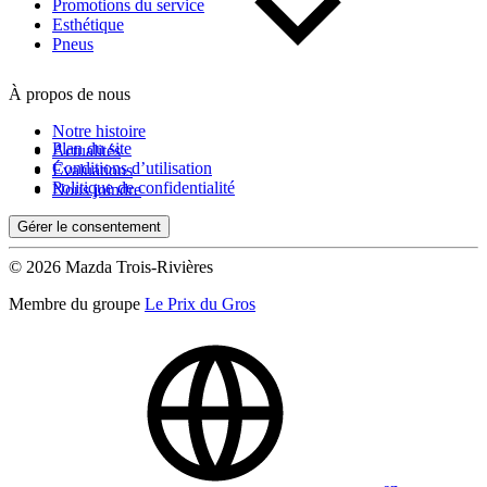
Kilométrage
Promotions du service
Esthétique
Pneus
De 0 km à 500 000 km
À propos de nous
Notre histoire
Plan du site
Actualités
Conditions d’utilisation
Évaluations
Politique de confidentialité
Nous joindre
Gérer le consentement
(0)
Appliquer
© 2026 Mazda Trois-Rivières
Membre du groupe
Le Prix du Gros
Réinitialiser