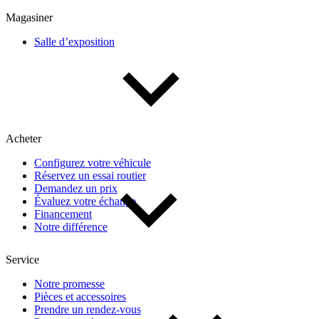
Multisegments & VUS
Sport & coupés
Magasiner
Salle d’exposition
Année
De 2000 à 2027
Acheter
Prix
Configurez votre véhicule
Réservez un essai routier
De 5 000 $ à 100 000 $
Demandez un prix
Évaluez votre échange
Financement
Notre différence
Paiement hebdo
Service
De 0 $ à 1 000 $
Notre promesse
Pièces et accessoires
Prendre un rendez-vous