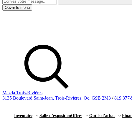
Ouvrir le menu
Mazda Trois-Rivières
3135 Boulevard Saint-Jean, Trois-Rivières, Qc, G9B 2M3
/
819 377-
Inventaire
Salle d’exposition
Offres
Outils d’achat
Fina