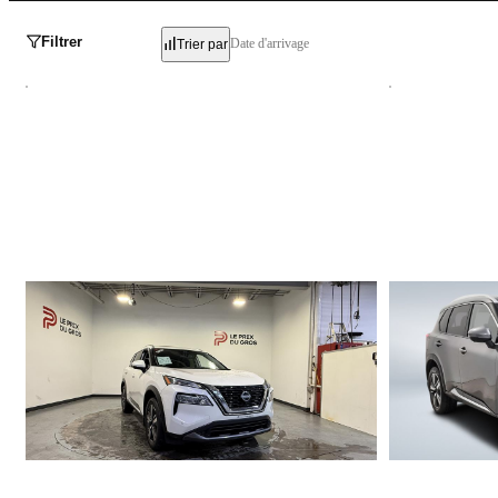
Filtrer
Date d'arrivage
Trier par
Nissan Rogue
Nissan Rog
SL 2023
SL 2023
35 209 km
68 751 km
27 995 $
24 995 $
Stock NW0043 / NIV 200261
Stock CL7012 / 