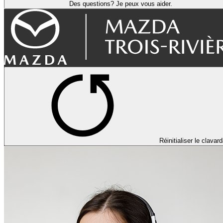
Des questions? Je peux vous aider.
Réinitialiser le clavar