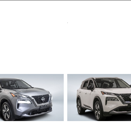
ue
Nissan Rogue
SL 2023
100 247 km
22 698 $
NIV 182971
Stock 728190 / NIV 185940