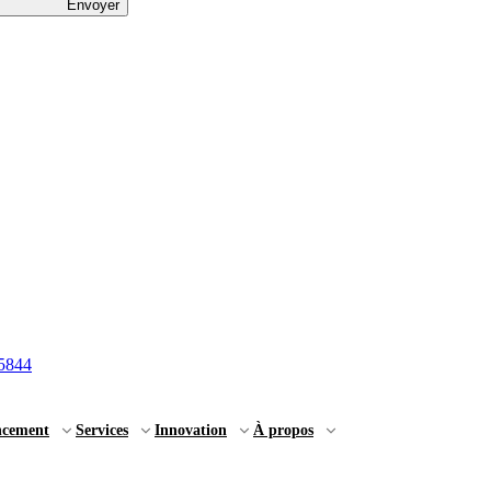
Envoyer
5844
ncement
Services
Innovation
À propos