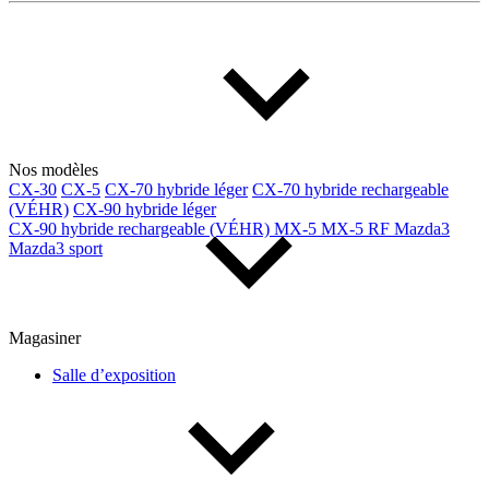
Multisegments & VUS
Sport & coupés
Année
De 2000 à 2027
Nos modèles
CX-30
CX-5
CX-70 hybride léger
CX-70 hybride rechargeable
(VÉHR)
CX-90 hybride léger
Prix
CX-90 hybride rechargeable (VÉHR)
MX-5
MX-5 RF
Mazda3
Mazda3 sport
De 5 000 $ à 100 000 $
Magasiner
Paiement hebdo
Salle d’exposition
De 0 $ à 1 000 $