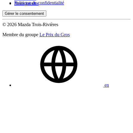
Politique de confidentialité
Nous joindre
Gérer le consentement
© 2026 Mazda Trois-Rivières
Membre du groupe
Le Prix du Gros
en