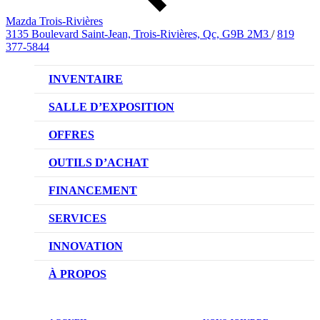
Mazda Trois-Rivières
3135 Boulevard Saint-Jean, Trois-Rivières, Qc, G9B 2M3
/
819
377-5844
INVENTAIRE
VÉHICULES NEUFS
SALLE D’EXPOSITION
VÉHICULES D’OCCASION
OFFRES
OFFRES DU CONCESSIONNAIRE
OUTILS D’ACHAT
CONFIGUREZ VOTRE VÉHICULE
FINANCEMENT
RÉSERVEZ UN ESSAI ROUTIER
NOTRE DIFFÉRENCE
SERVICES
DEMANDEZ UN PRIX
DEMANDE DE CRÉDIT AUTO
NOTRE PROMESSE
INNOVATION
ÉVALUEZ VOTRE ÉCHANGE
PRENDRE UN RENDEZ-VOUS
TECHNOLOGIE SKYACTIV
À PROPOS
PROMOTIONS DU SERVICE
TRACTION INTÉGRALE I-ACTIV
NOTRE HISTOIRE