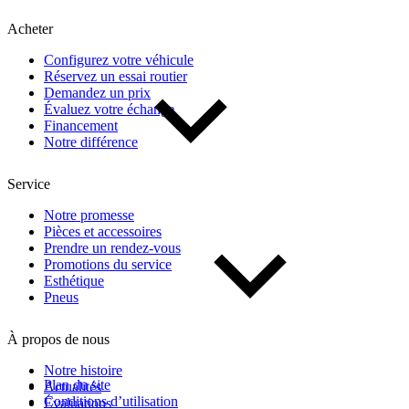
Kilométrage
Acheter
Configurez votre véhicule
De 0 km à 500 000 km
Réservez un essai routier
Demandez un prix
Évaluez votre échange
Financement
Notre différence
Service
(1)
Appliquer
Notre promesse
Pièces et accessoires
Prendre un rendez-vous
Promotions du service
Réinitialiser
Esthétique
Pneus
À propos de nous
Notre histoire
Plan du site
Actualités
Conditions d’utilisation
Évaluations