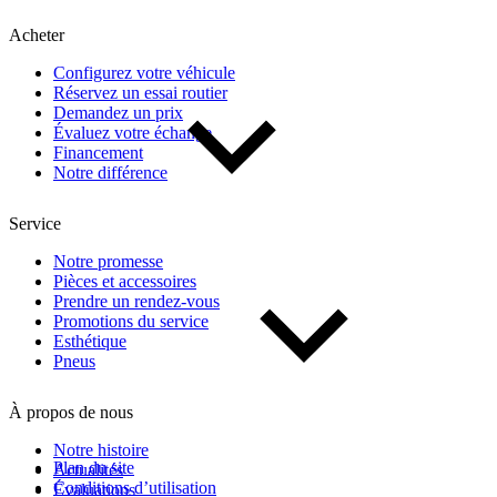
Kilométrage
Acheter
Configurez votre véhicule
De 0 km à 500 000 km
Réservez un essai routier
Demandez un prix
Évaluez votre échange
Financement
Notre différence
Service
(1)
Appliquer
Notre promesse
Pièces et accessoires
Prendre un rendez-vous
Promotions du service
Réinitialiser
Esthétique
Pneus
À propos de nous
Notre histoire
Plan du site
Actualités
Conditions d’utilisation
Évaluations