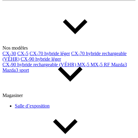
Multisegments & VUS
Sport & coupés
Année
De 2000 à 2027
Nos modèles
CX-30
CX-5
CX-70 hybride léger
CX-70 hybride rechargeable
(VÉHR)
CX-90 hybride léger
Prix
CX-90 hybride rechargeable (VÉHR)
MX-5
MX-5 RF
Mazda3
Mazda3 sport
De 5 000 $ à 100 000 $
Magasiner
Paiement hebdo
Salle d’exposition
De 0 $ à 1 000 $