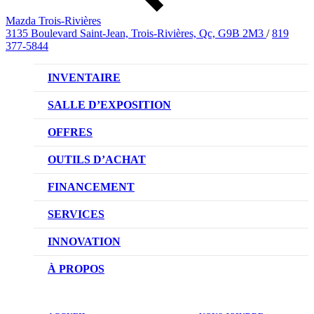
Mazda Trois-Rivières
3135 Boulevard Saint-Jean, Trois-Rivières, Qc, G9B 2M3
/
819
377-5844
INVENTAIRE
VÉHICULES NEUFS
SALLE D’EXPOSITION
VÉHICULES D’OCCASION
OFFRES
OFFRES DU CONCESSIONNAIRE
OUTILS D’ACHAT
CONFIGUREZ VOTRE VÉHICULE
FINANCEMENT
RÉSERVEZ UN ESSAI ROUTIER
NOTRE DIFFÉRENCE
SERVICES
DEMANDEZ UN PRIX
DEMANDE DE CRÉDIT AUTO
NOTRE PROMESSE
INNOVATION
ÉVALUEZ VOTRE ÉCHANGE
PRENDRE UN RENDEZ-VOUS
TECHNOLOGIE SKYACTIV
À PROPOS
PROMOTIONS DU SERVICE
TRACTION INTÉGRALE I-ACTIV
NOTRE HISTOIRE