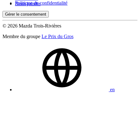
Politique de confidentialité
Nous joindre
Gérer le consentement
© 2026 Mazda Trois-Rivières
Membre du groupe
Le Prix du Gros
en