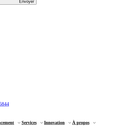
Envoyer
5844
ncement
Services
Innovation
À propos