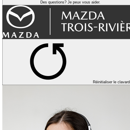
Des questions? Je peux vous aider.
Réinitialiser le clavar