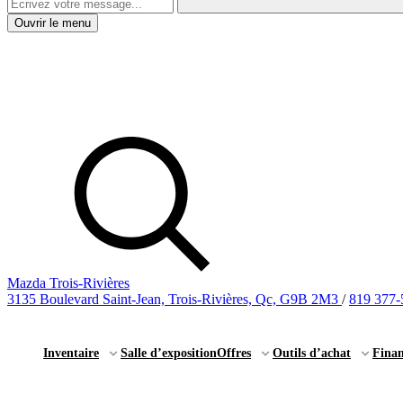
Ouvrir le menu
Mazda Trois-Rivières
3135 Boulevard Saint-Jean, Trois-Rivières, Qc, G9B 2M3
/
819 377-
Inventaire
Salle d’exposition
Offres
Outils d’achat
Fina