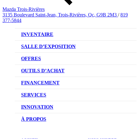
Mazda Trois-Rivières
3135 Boulevard Saint-Jean, Trois-Rivières, Qc, G9B 2M3
/
819
377-5844
INVENTAIRE
VÉHICULES NEUFS
SALLE D’EXPOSITION
VÉHICULES D’OCCASION
OFFRES
OFFRES DU CONCESSIONNAIRE
OUTILS D’ACHAT
CONFIGUREZ VOTRE VÉHICULE
FINANCEMENT
RÉSERVEZ UN ESSAI ROUTIER
NOTRE DIFFÉRENCE
SERVICES
DEMANDEZ UN PRIX
DEMANDE DE CRÉDIT AUTO
NOTRE PROMESSE
INNOVATION
ÉVALUEZ VOTRE ÉCHANGE
PRENDRE UN RENDEZ-VOUS
TECHNOLOGIE SKYACTIV
À PROPOS
PROMOTIONS DU SERVICE
TRACTION INTÉGRALE I-ACTIV
NOTRE HISTOIRE