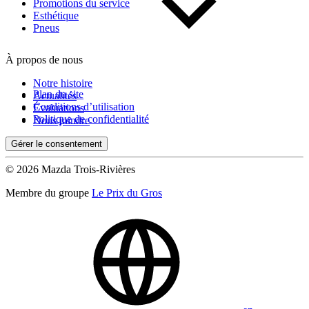
Kilométrage
Promotions du service
Esthétique
Pneus
De 0 km à 500 000 km
À propos de nous
Notre histoire
Plan du site
Actualités
Conditions d’utilisation
Évaluations
Politique de confidentialité
Nous joindre
Gérer le consentement
(0)
Appliquer
© 2026 Mazda Trois-Rivières
Membre du groupe
Le Prix du Gros
Réinitialiser