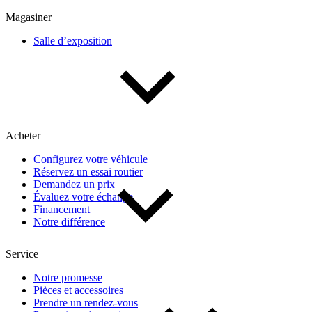
Multisegments & VUS
Sport & coupés
Magasiner
Salle d’exposition
Année
De 2000 à 2027
Acheter
Prix
Configurez votre véhicule
Réservez un essai routier
De 5 000 $ à 100 000 $
Demandez un prix
Évaluez votre échange
Financement
Notre différence
Paiement hebdo
Service
De 0 $ à 1 000 $
Notre promesse
Pièces et accessoires
Prendre un rendez-vous