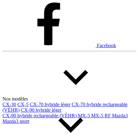
Dodge
Fiat
Ford
Genesis
GMC
Honda
Hyundai
INEOS
Infiniti
Jaguar
Jeep
Kia
Facebook
Land Rover
Lexus
Lincoln
Maserati
Mazda
Mercedes Benz
Mercedes-Benz
Mini
Mitsubishi
Nissan
Ram
Subaru
Tesla
Toyota
Volkswagen
Volvo
Nos modèles
CX-30
CX-5
CX-70 hybride léger
CX-70 hybride rechargeable
(VÉHR)
CX-90 hybride léger
Type de véhicule
CX-90 hybride rechargeable (VÉHR)
MX-5
MX-5 RF
Mazda3
Mazda3 sport
Camions
Compactes & berlines
Fourgons
Hybride / électrique