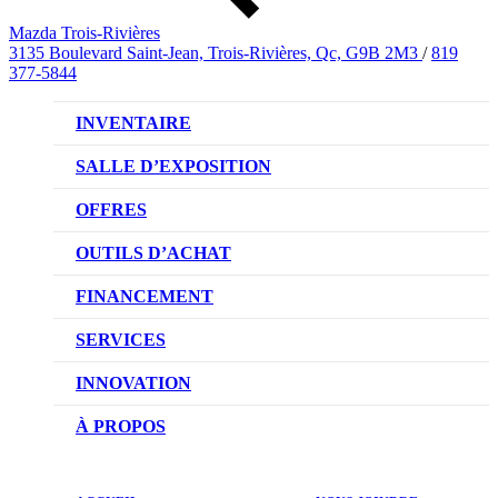
Mazda Trois-Rivières
3135 Boulevard Saint-Jean, Trois-Rivières, Qc, G9B 2M3
/
819
377-5844
INVENTAIRE
VÉHICULES NEUFS
SALLE D’EXPOSITION
VÉHICULES D’OCCASION
OFFRES
OFFRES DU CONCESSIONNAIRE
OUTILS D’ACHAT
CONFIGUREZ VOTRE VÉHICULE
FINANCEMENT
RÉSERVEZ UN ESSAI ROUTIER
NOTRE DIFFÉRENCE
SERVICES
DEMANDEZ UN PRIX
DEMANDE DE CRÉDIT AUTO
NOTRE PROMESSE
INNOVATION
ÉVALUEZ VOTRE ÉCHANGE
PRENDRE UN RENDEZ-VOUS
TECHNOLOGIE SKYACTIV
À PROPOS
PROMOTIONS DU SERVICE
TRACTION INTÉGRALE I-ACTIV
NOTRE HISTOIRE