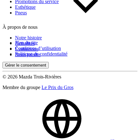
Kilométrage
Promotions du service
Esthétique
Pneus
De 0 km à 500 000 km
À propos de nous
Notre histoire
Plan du site
Actualités
Conditions d’utilisation
Évaluations
Politique de confidentialité
Nous joindre
Gérer le consentement
(0)
Appliquer
© 2026 Mazda Trois-Rivières
Membre du groupe
Le Prix du Gros
Réinitialiser