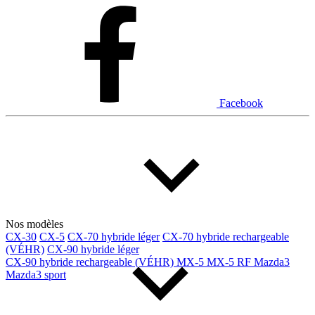
Dodge
Fiat
Ford
Genesis
GMC
Honda
Hyundai
INEOS
Infiniti
Jaguar
Jeep
Kia
Facebook
Land Rover
Lexus
Lincoln
Maserati
Mazda
Mercedes Benz
Mercedes-Benz
Mini
Mitsubishi
Nissan
Ram
Subaru
Toyota
Volkswagen
Volvo
Nos modèles
CX-30
CX-5
CX-70 hybride léger
CX-70 hybride rechargeable
(VÉHR)
CX-90 hybride léger
Type de véhicule
CX-90 hybride rechargeable (VÉHR)
MX-5
MX-5 RF
Mazda3
Mazda3 sport
Camions
Compactes & berlines
Fourgons
Hybride / électrique