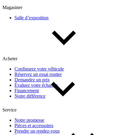
Multisegments & VUS
Sport & coupés
Magasiner
Salle d’exposition
Année
De 2000 à 2027
Acheter
Prix
Configurez votre véhicule
Réservez un essai routier
De 5 000 $ à 100 000 $
Demandez un prix
Évaluez votre échange
Financement
Notre différence
Paiement hebdo
Service
De 0 $ à 1 000 $
Notre promesse
Pièces et accessoires
Prendre un rendez-vous