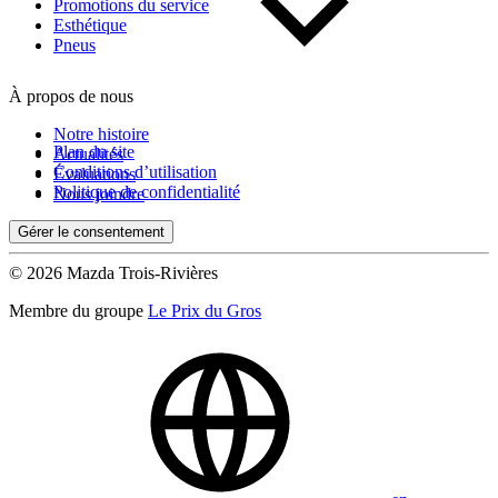
Kilométrage
Promotions du service
Esthétique
Pneus
De 0 km à 500 000 km
À propos de nous
Notre histoire
Plan du site
Actualités
Conditions d’utilisation
Évaluations
Politique de confidentialité
Nous joindre
Gérer le consentement
(0)
Appliquer
© 2026 Mazda Trois-Rivières
Membre du groupe
Le Prix du Gros
Réinitialiser