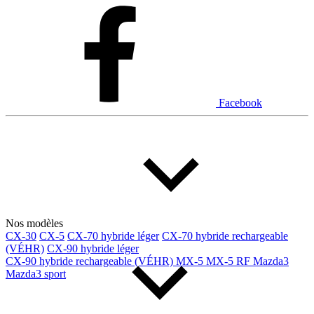
Dodge
Fiat
Ford
Genesis
GMC
Honda
Hyundai
INEOS
Infiniti
Jaguar
Jeep
Kia
Facebook
Land Rover
Lexus
Lincoln
Maserati
Mazda
Mercedes Benz
Mercedes-Benz
Mini
Mitsubishi
Nissan
Ram
Subaru
Tesla
Toyota
Volkswagen
Volvo
Nos modèles
CX-30
CX-5
CX-70 hybride léger
CX-70 hybride rechargeable
(VÉHR)
CX-90 hybride léger
Type de véhicule
CX-90 hybride rechargeable (VÉHR)
MX-5
MX-5 RF
Mazda3
Mazda3 sport
Camions
Compactes & berlines
Fourgons
Hybride / électrique