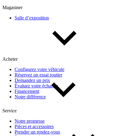
Multisegments & VUS
Sport & coupés
Magasiner
Salle d’exposition
Année
De 2000 à 2027
Acheter
Prix
Configurez votre véhicule
Réservez un essai routier
De 5 000 $ à 100 000 $
Demandez un prix
Évaluez votre échange
Financement
Notre différence
Paiement hebdo
Service
De 0 $ à 1 000 $
Notre promesse
Pièces et accessoires
Prendre un rendez-vous