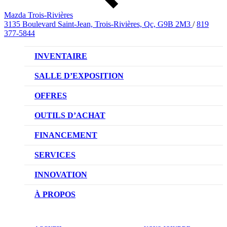
Mazda Trois-Rivières
3135 Boulevard Saint-Jean, Trois-Rivières, Qc, G9B 2M3
/
819
377-5844
INVENTAIRE
VÉHICULES NEUFS
SALLE D’EXPOSITION
VÉHICULES D’OCCASION
OFFRES
OFFRES DU CONCESSIONNAIRE
OUTILS D’ACHAT
CONFIGUREZ VOTRE VÉHICULE
FINANCEMENT
RÉSERVEZ UN ESSAI ROUTIER
NOTRE DIFFÉRENCE
SERVICES
DEMANDEZ UN PRIX
DEMANDE DE CRÉDIT AUTO
NOTRE PROMESSE
INNOVATION
ÉVALUEZ VOTRE ÉCHANGE
PRENDRE UN RENDEZ-VOUS
TECHNOLOGIE SKYACTIV
À PROPOS
PROMOTIONS DU SERVICE
TRACTION INTÉGRALE I-ACTIV
NOTRE HISTOIRE