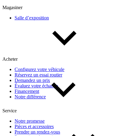
Multisegments & VUS
Sport & coupés
Magasiner
Salle d’exposition
Année
De 2000 à 2027
Acheter
Prix
Configurez votre véhicule
Réservez un essai routier
De 5 000 $ à 100 000 $
Demandez un prix
Évaluez votre échange
Financement
Notre différence
Paiement hebdo
Service
De 0 $ à 1 000 $
Notre promesse
Pièces et accessoires
Prendre un rendez-vous