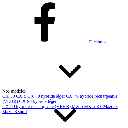
Dodge
Fiat
Ford
Genesis
GMC
Honda
Hyundai
INEOS
Infiniti
Jaguar
Jeep
Kia
Facebook
Land Rover
Lexus
Lincoln
Maserati
Mazda
Mercedes Benz
Mercedes-Benz
Mini
Mitsubishi
Nissan
Ram
Subaru
Tesla
Toyota
Volkswagen
Volvo
Nos modèles
CX-30
CX-5
CX-70 hybride léger
CX-70 hybride rechargeable
(VÉHR)
CX-90 hybride léger
Type de véhicule
CX-90 hybride rechargeable (VÉHR)
MX-5
MX-5 RF
Mazda3
Mazda3 sport
Camions
Compactes & berlines
Fourgons
Hybride / électrique