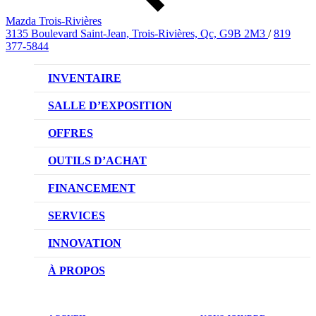
Mazda Trois-Rivières
3135 Boulevard Saint-Jean, Trois-Rivières, Qc, G9B 2M3
/
819
377-5844
INVENTAIRE
VÉHICULES NEUFS
SALLE D’EXPOSITION
VÉHICULES D’OCCASION
OFFRES
OFFRES DU CONCESSIONNAIRE
OUTILS D’ACHAT
CONFIGUREZ VOTRE VÉHICULE
FINANCEMENT
RÉSERVEZ UN ESSAI ROUTIER
NOTRE DIFFÉRENCE
SERVICES
DEMANDEZ UN PRIX
DEMANDE DE CRÉDIT AUTO
NOTRE PROMESSE
INNOVATION
ÉVALUEZ VOTRE ÉCHANGE
PRENDRE UN RENDEZ-VOUS
TECHNOLOGIE SKYACTIV
À PROPOS
PROMOTIONS DU SERVICE
TRACTION INTÉGRALE I-ACTIV
NOTRE HISTOIRE