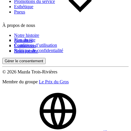
Kilométrage
Promotions du service
Esthétique
Pneus
De 0 km à 500 000 km
À propos de nous
Notre histoire
Plan du site
Actualités
Conditions d’utilisation
Évaluations
Politique de confidentialité
Nous joindre
Gérer le consentement
(0)
Appliquer
© 2026 Mazda Trois-Rivières
Membre du groupe
Le Prix du Gros
Réinitialiser