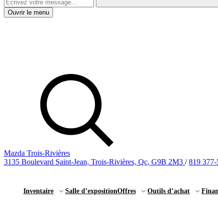
Ouvrir le menu
Mazda Trois-Rivières
3135 Boulevard Saint-Jean, Trois-Rivières, Qc, G9B 2M3
/
819 377-
Inventaire
Salle d’exposition
Offres
Outils d’achat
Fina