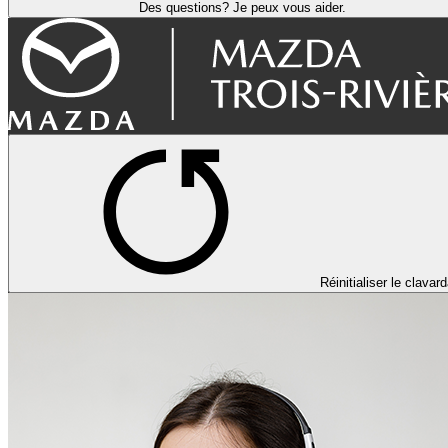
Des questions? Je peux vous aider.
Réinitialiser le clavar