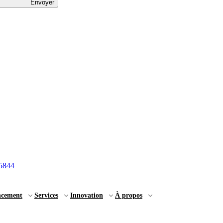
Envoyer
5844
ncement
Services
Innovation
À propos