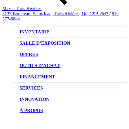
Mazda Trois-Rivières
3135 Boulevard Saint-Jean, Trois-Rivières, Qc, G9B 2M3
/
819
377-5844
INVENTAIRE
VÉHICULES NEUFS
SALLE D’EXPOSITION
VÉHICULES D’OCCASION
OFFRES
OFFRES DU CONCESSIONNAIRE
OUTILS D’ACHAT
CONFIGUREZ VOTRE VÉHICULE
FINANCEMENT
RÉSERVEZ UN ESSAI ROUTIER
NOTRE DIFFÉRENCE
SERVICES
DEMANDEZ UN PRIX
DEMANDE DE CRÉDIT AUTO
NOTRE PROMESSE
INNOVATION
ÉVALUEZ VOTRE ÉCHANGE
PRENDRE UN RENDEZ-VOUS
TECHNOLOGIE SKYACTIV
À PROPOS
PROMOTIONS DU SERVICE
TRACTION INTÉGRALE I-ACTIV
NOTRE HISTOIRE