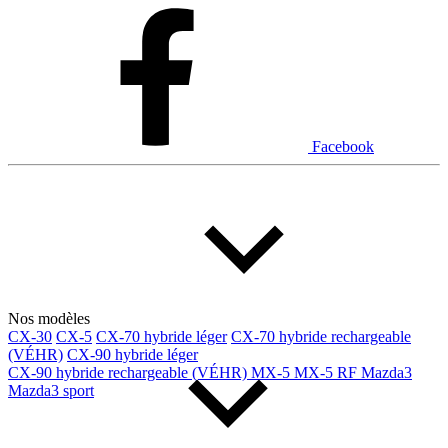
Dodge
Fiat
Ford
Genesis
GMC
Honda
Hyundai
INEOS
Infiniti
Jaguar
Jeep
Kia
Facebook
Land Rover
Lexus
Lincoln
Maserati
Mazda
Mercedes Benz
Mercedes-Benz
Mini
Mitsubishi
Nissan
Ram
Subaru
Tesla
Toyota
Volkswagen
Volvo
Nos modèles
CX-30
CX-5
CX-70 hybride léger
CX-70 hybride rechargeable
(VÉHR)
CX-90 hybride léger
Type de véhicule
CX-90 hybride rechargeable (VÉHR)
MX-5
MX-5 RF
Mazda3
Mazda3 sport
Camions
Compactes & berlines
Fourgons
Hybride / électrique