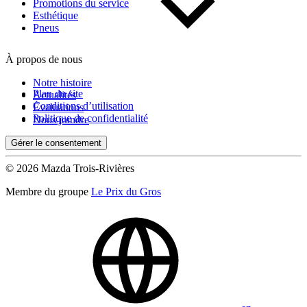
Kilométrage
Promotions du service
Esthétique
Pneus
De 0 km à 500 000 km
À propos de nous
Notre histoire
Plan du site
Actualités
Conditions d’utilisation
Évaluations
Politique de confidentialité
Nous joindre
Gérer le consentement
(0)
Appliquer
© 2026 Mazda Trois-Rivières
Membre du groupe
Le Prix du Gros
Réinitialiser