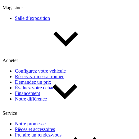
Multisegments & VUS
Sport & coupés
Magasiner
Salle d’exposition
Année
De 2000 à 2027
Acheter
Prix
Configurez votre véhicule
Réservez un essai routier
De 5 000 $ à 100 000 $
Demandez un prix
Évaluez votre échange
Financement
Notre différence
Paiement hebdo
Service
De 0 $ à 1 000 $
Notre promesse
Pièces et accessoires
Prendre un rendez-vous