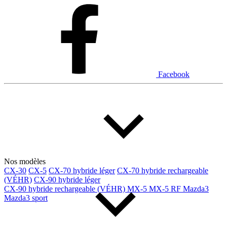
Dodge
Fiat
Ford
Genesis
GMC
Honda
Hyundai
INEOS
Infiniti
Jaguar
Jeep
Kia
Facebook
Land Rover
Lexus
Lincoln
Maserati
Mazda
Mercedes Benz
Mercedes-Benz
Mini
Mitsubishi
Nissan
Ram
Subaru
Tesla
Toyota
Volkswagen
Volvo
Nos modèles
CX-30
CX-5
CX-70 hybride léger
CX-70 hybride rechargeable
(VÉHR)
CX-90 hybride léger
Type de véhicule
CX-90 hybride rechargeable (VÉHR)
MX-5
MX-5 RF
Mazda3
Mazda3 sport
Camions
Compactes & berlines
Fourgons
Hybride / électrique