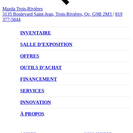
Mazda Trois-Rivières
3135 Boulevard Saint-Jean, Trois-Rivières, Qc, G9B 2M3
/
819
377-5844
INVENTAIRE
VÉHICULES NEUFS
SALLE D’EXPOSITION
VÉHICULES D’OCCASION
OFFRES
OFFRES DU CONCESSIONNAIRE
OUTILS D’ACHAT
CONFIGUREZ VOTRE VÉHICULE
FINANCEMENT
RÉSERVEZ UN ESSAI ROUTIER
NOTRE DIFFÉRENCE
SERVICES
DEMANDEZ UN PRIX
DEMANDE DE CRÉDIT AUTO
NOTRE PROMESSE
INNOVATION
ÉVALUEZ VOTRE ÉCHANGE
PRENDRE UN RENDEZ-VOUS
TECHNOLOGIE SKYACTIV
À PROPOS
PROMOTIONS DU SERVICE
TRACTION INTÉGRALE I-ACTIV
NOTRE HISTOIRE