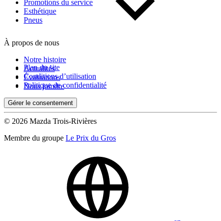
Kilométrage
Promotions du service
Esthétique
Pneus
De 0 km à 500 000 km
À propos de nous
Notre histoire
Plan du site
Actualités
Conditions d’utilisation
Évaluations
Politique de confidentialité
Nous joindre
Gérer le consentement
(0)
Appliquer
© 2026 Mazda Trois-Rivières
Membre du groupe
Le Prix du Gros
Réinitialiser