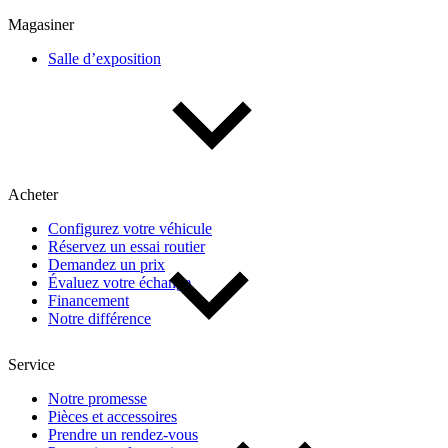
Multisegments & VUS
Sport & coupés
Magasiner
Salle d’exposition
Année
De 2000 à 2027
Acheter
Prix
Configurez votre véhicule
Réservez un essai routier
De 5 000 $ à 100 000 $
Demandez un prix
Évaluez votre échange
Financement
Notre différence
Paiement hebdo
Service
De 0 $ à 1 000 $
Notre promesse
Pièces et accessoires
Prendre un rendez-vous