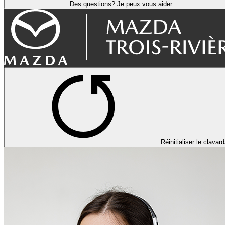
Des questions? Je peux vous aider.
Réinitialiser le clavar