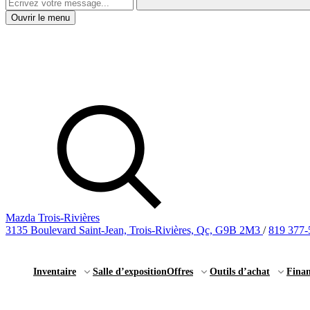
Ouvrir le menu
Mazda Trois-Rivières
3135 Boulevard Saint-Jean, Trois-Rivières, Qc, G9B 2M3
/
819 377-
Inventaire
Salle d’exposition
Offres
Outils d’achat
Fina