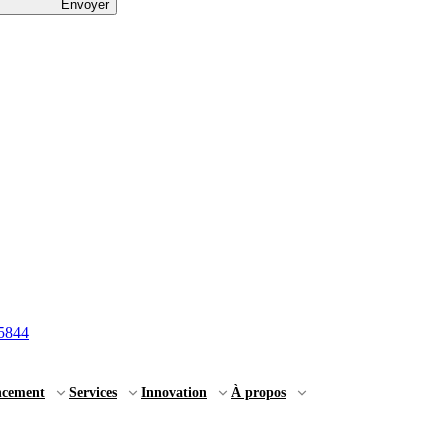
Envoyer
5844
ncement
Services
Innovation
À propos