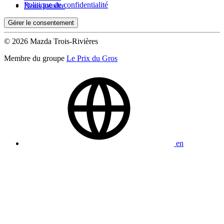
Politique de confidentialité
Nous joindre
Gérer le consentement
© 2026 Mazda Trois-Rivières
Membre du groupe
Le Prix du Gros
en