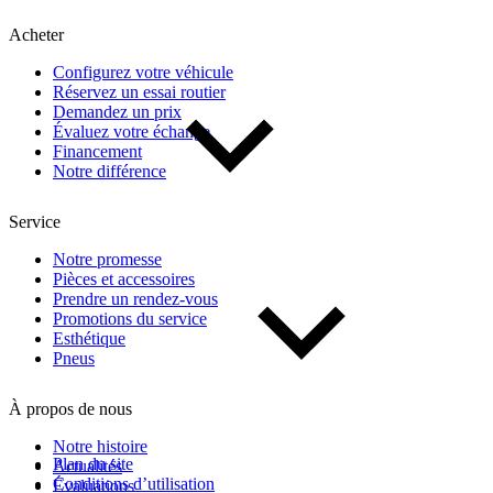
Kilométrage
Acheter
Configurez votre véhicule
De 0 km à 500 000 km
Réservez un essai routier
Demandez un prix
Évaluez votre échange
Financement
Notre différence
Service
(1)
Appliquer
Notre promesse
Pièces et accessoires
Prendre un rendez-vous
Promotions du service
Réinitialiser
Esthétique
Pneus
À propos de nous
Notre histoire
Plan du site
Actualités
Conditions d’utilisation
Évaluations