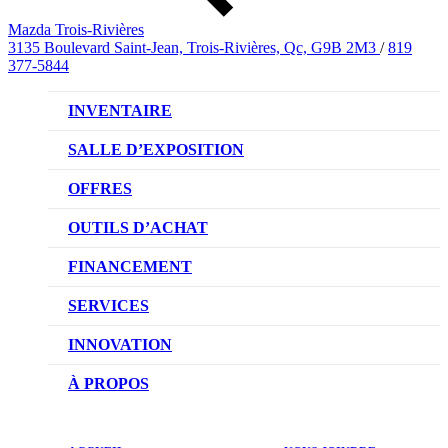
Mazda Trois-Rivières
3135 Boulevard Saint-Jean, Trois-Rivières, Qc, G9B 2M3
/
819
377-5844
INVENTAIRE
VÉHICULES NEUFS
SALLE D’EXPOSITION
VÉHICULES D’OCCASION
OFFRES
OFFRES DU CONCESSIONNAIRE
OUTILS D’ACHAT
CONFIGUREZ VOTRE VÉHICULE
FINANCEMENT
RÉSERVEZ UN ESSAI ROUTIER
NOTRE DIFFÉRENCE
SERVICES
DEMANDEZ UN PRIX
DEMANDE DE CRÉDIT AUTO
NOTRE PROMESSE
INNOVATION
ÉVALUEZ VOTRE ÉCHANGE
PRENDRE UN RENDEZ-VOUS
TECHNOLOGIE SKYACTIV
À PROPOS
PROMOTIONS DU SERVICE
TRACTION INTÉGRALE I-ACTIV
NOTRE HISTOIRE