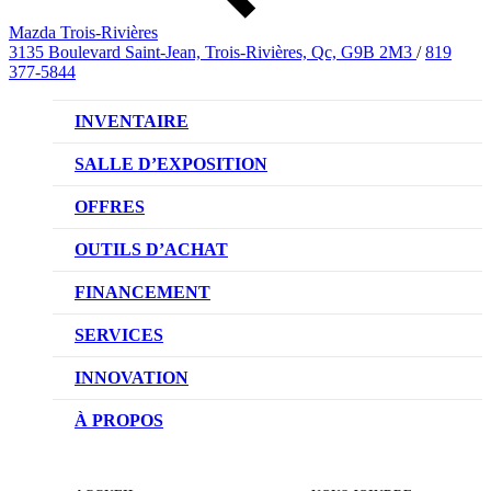
Mazda Trois-Rivières
3135 Boulevard Saint-Jean, Trois-Rivières, Qc, G9B 2M3
/
819
377-5844
INVENTAIRE
VÉHICULES NEUFS
SALLE D’EXPOSITION
VÉHICULES D’OCCASION
OFFRES
OFFRES DU CONCESSIONNAIRE
OUTILS D’ACHAT
CONFIGUREZ VOTRE VÉHICULE
FINANCEMENT
RÉSERVEZ UN ESSAI ROUTIER
NOTRE DIFFÉRENCE
SERVICES
DEMANDEZ UN PRIX
DEMANDE DE CRÉDIT AUTO
NOTRE PROMESSE
INNOVATION
ÉVALUEZ VOTRE ÉCHANGE
PRENDRE UN RENDEZ-VOUS
TECHNOLOGIE SKYACTIV
À PROPOS
PROMOTIONS DU SERVICE
TRACTION INTÉGRALE I-ACTIV
NOTRE HISTOIRE