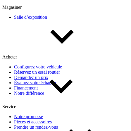
Multisegments & VUS
Sport & coupés
Magasiner
Salle d’exposition
Année
De 2000 à 2027
Acheter
Prix
Configurez votre véhicule
Réservez un essai routier
De 5 000 $ à 100 000 $
Demandez un prix
Évaluez votre échange
Financement
Notre différence
Paiement hebdo
Service
De 0 $ à 1 000 $
Notre promesse
Pièces et accessoires
Prendre un rendez-vous