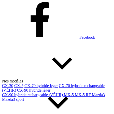
Dodge
Fiat
Ford
Genesis
GMC
Honda
Hyundai
INEOS
Infiniti
Jaguar
Jeep
Kia
Facebook
Land Rover
Lexus
Lincoln
Maserati
Mazda
Mercedes Benz
Mercedes-Benz
Mini
Mitsubishi
Nissan
Ram
Subaru
Tesla
Toyota
Volkswagen
Volvo
Nos modèles
CX-30
CX-5
CX-70 hybride léger
CX-70 hybride rechargeable
(VÉHR)
CX-90 hybride léger
Type de véhicule
CX-90 hybride rechargeable (VÉHR)
MX-5
MX-5 RF
Mazda3
Mazda3 sport
Camions
Compactes & berlines
Fourgons
Hybride / électrique