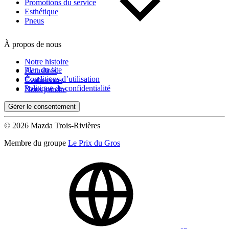
Kilométrage
Promotions du service
Esthétique
Pneus
De 0 km à 500 000 km
À propos de nous
Notre histoire
Plan du site
Actualités
Conditions d’utilisation
Évaluations
Politique de confidentialité
Nous joindre
Gérer le consentement
(0)
Appliquer
© 2026 Mazda Trois-Rivières
Membre du groupe
Le Prix du Gros
Réinitialiser