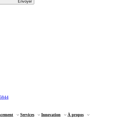
Envoyer
5844
ncement
Services
Innovation
À propos