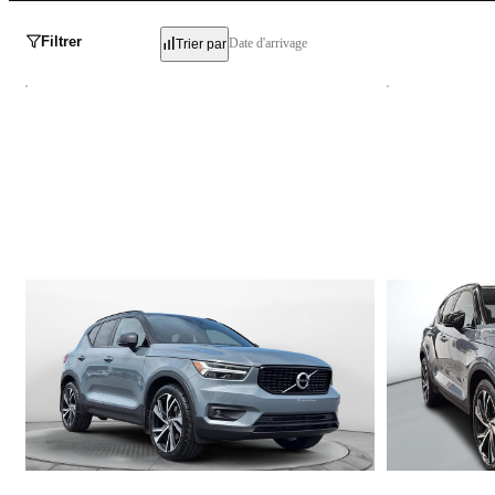
Filtrer
Date d'arrivage
Trier par
Volvo XC40
Volvo XC40
T5 R-DESIGN AWD // POLESTAR 2022
T5 R-DESIGN 
88 451 km
80 477 km
33 497 $
34 995 $
32 490 $
Stock VTROR0128 / NIV 661974
Stock VTROR0064