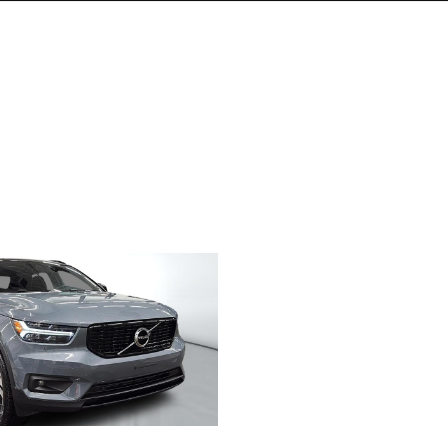
AWD // POLESTAR 2022
- 2 505 $
 / NIV 673335