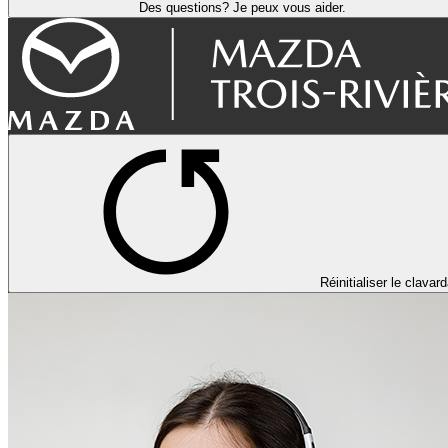
Des questions? Je peux vous aider.
Réinitialiser le clavar