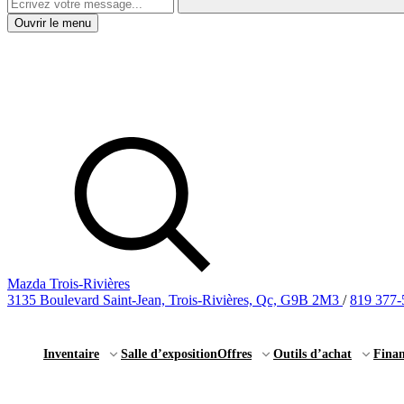
Ouvrir le menu
Mazda Trois-Rivières
3135 Boulevard Saint-Jean, Trois-Rivières, Qc, G9B 2M3
/
819 377-
Inventaire
Salle d’exposition
Offres
Outils d’achat
Fina