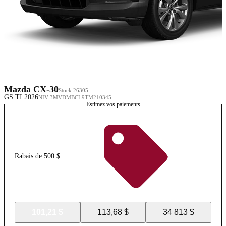
Mazda CX-30
Stock 26305
GS TI 2026
NIV 3MVDMBCL9TM210345
Estimez vos paiements
Rabais de 500 $
101,21 $
113,68 $
34 813 $