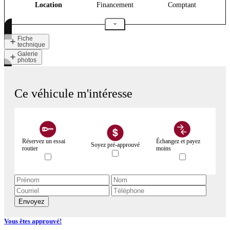
Location
Financement
Comptant
Fiche
technique
Galerie
photos
Ce véhicule m'intéresse
Réservez un essai
Échangez et payez
Soyez pré-approuvé
routier
moins
Envoyez
Vous êtes approuvé!