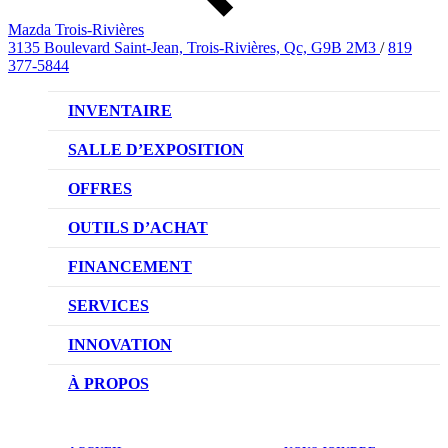
Mazda Trois-Rivières
3135 Boulevard Saint-Jean, Trois-Rivières, Qc, G9B 2M3
/
819
377-5844
INVENTAIRE
VÉHICULES NEUFS
SALLE D’EXPOSITION
VÉHICULES D’OCCASION
OFFRES
OFFRES DU CONCESSIONNAIRE
OUTILS D’ACHAT
CONFIGUREZ VOTRE VÉHICULE
FINANCEMENT
RÉSERVEZ UN ESSAI ROUTIER
NOTRE DIFFÉRENCE
SERVICES
DEMANDEZ UN PRIX
DEMANDE DE CRÉDIT AUTO
NOTRE PROMESSE
INNOVATION
ÉVALUEZ VOTRE ÉCHANGE
PRENDRE UN RENDEZ-VOUS
TECHNOLOGIE SKYACTIV
À PROPOS
PROMOTIONS DU SERVICE
TRACTION INTÉGRALE I-ACTIV
NOTRE HISTOIRE