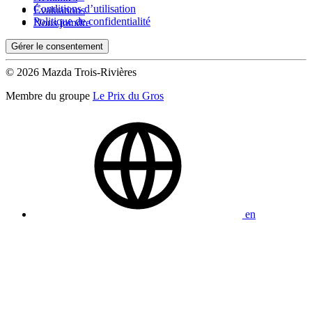
Conditions d’utilisation
Évaluations
Politique de confidentialité
Nous joindre
Gérer le consentement
© 2026 Mazda Trois-Rivières
Membre du groupe
Le Prix du Gros
en