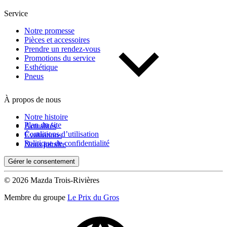
Service
Notre promesse
Pièces et accessoires
Prendre un rendez-vous
Promotions du service
Esthétique
Pneus
À propos de nous
Notre histoire
Plan du site
Actualités
Conditions d’utilisation
Évaluations
Politique de confidentialité
Nous joindre
Gérer le consentement
© 2026 Mazda Trois-Rivières
Membre du groupe
Le Prix du Gros