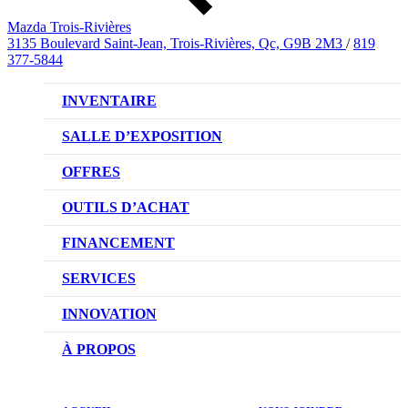
Mazda Trois-Rivières
3135 Boulevard Saint-Jean, Trois-Rivières, Qc, G9B 2M3
/
819
377-5844
INVENTAIRE
VÉHICULES NEUFS
SALLE D’EXPOSITION
VÉHICULES D’OCCASION
OFFRES
OFFRES DU CONCESSIONNAIRE
OUTILS D’ACHAT
CONFIGUREZ VOTRE VÉHICULE
FINANCEMENT
RÉSERVEZ UN ESSAI ROUTIER
NOTRE DIFFÉRENCE
SERVICES
DEMANDEZ UN PRIX
DEMANDE DE CRÉDIT AUTO
NOTRE PROMESSE
INNOVATION
ÉVALUEZ VOTRE ÉCHANGE
PRENDRE UN RENDEZ-VOUS
TECHNOLOGIE SKYACTIV
À PROPOS
PROMOTIONS DU SERVICE
TRACTION INTÉGRALE I-ACTIV
NOTRE HISTOIRE