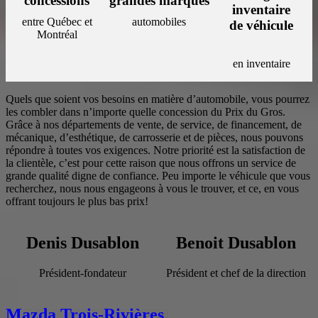
concessions
grandes marques
inventaire
entre Québec et
automobiles
de véhicule
Montréal
en inventaire
Quels que soient vos besoins en matière d’automobile, vous pourrez
les combler dans n’importe quelle concession du Prix du Gros.
Grâce à nos départements de vente, de service, de financement, de
mécanique, d’esthétique, de carrosserie et de pièces, nous pouvons
répondre à toutes vos exigences. Notre priorité est la satisfaction de
la clientèle, c’est pour cette raison que nous offrons un service de
grande qualité digne de confiance. Peu importe le véhicule que vous
recherchez, nous nous engageons à vous le trouver, et ce, en vous
offrant toujours le plus bas prix!
Denis Dusablon
Benoit Dusablon
Président-fondateur
Président et chef de la direction
Mazda Trois-Rivières