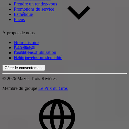
Prendre un rendez-vous
Promotions du service
Esthétique
Pneus
À propos de nous
Notre histoire
Plan du site
Actualités
Conditions d’utilisation
Évaluations
Politique de confidentialité
Nous joindre
Gérer le consentement
© 2026 Mazda Trois-Rivières
Membre du groupe
Le Prix du Gros