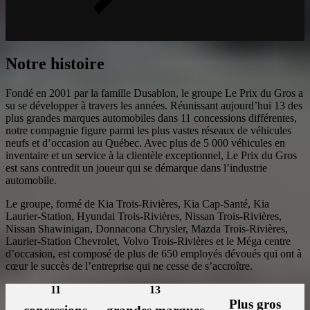
Notre histoire
Fondé en 2001 par la famille Dusablon, le groupe Le Prix du Gros a
su se développer à travers les années. Réunissant aujourd’hui 13 des
plus grandes marques automobiles dans 11 concessions différentes,
notre compagnie figure parmi les plus vastes réseaux de véhicules
neufs et d’occasion au Québec. Avec plus de 5 000 véhicules en
inventaire et un service à la clientèle exceptionnel, Le Prix du Gros
est sans contredit un joueur qui se démarque dans l’industrie
automobile.
Le groupe, formé de Kia Trois-Rivières, Kia Cap-Santé, Kia
Laurier-Station, Hyundai Trois-Rivières, Nissan Trois-Rivières,
Nissan Shawinigan, Donnacona Chrysler, Mazda Trois-Rivières,
Laurier-Station Chevrolet, Volvo Trois-Rivières et le Méga centre
d’occasion, est composé de plus de 650 employés dévoués qui ont à
cœur le succès de l’entreprise qui ne cesse de s’accroître.
11
13
Plus gros