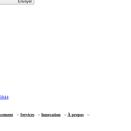
Envoyer
5844
ncement
Services
Innovation
À propos