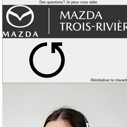
Des questions? Je peux vous aider.
Réinitialiser le clavar