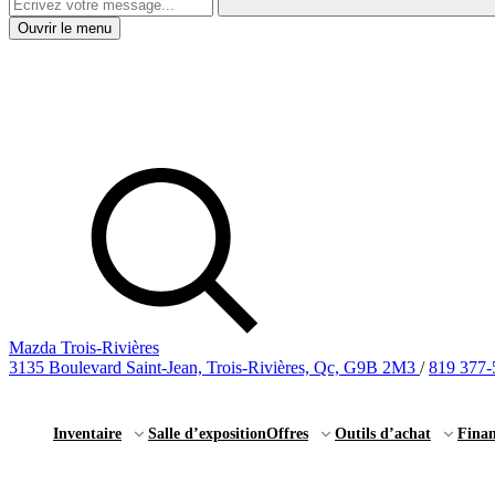
Ouvrir le menu
Mazda Trois-Rivières
3135 Boulevard Saint-Jean, Trois-Rivières, Qc, G9B 2M3
/
819 377-
Inventaire
Salle d’exposition
Offres
Outils d’achat
Fina