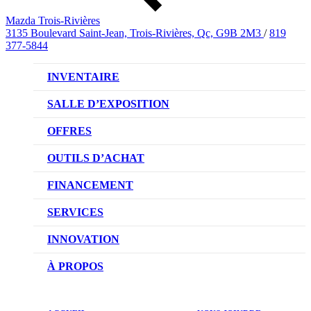
Mazda Trois-Rivières
3135 Boulevard Saint-Jean, Trois-Rivières, Qc, G9B 2M3
/
819
377-5844
INVENTAIRE
VÉHICULES NEUFS
SALLE D’EXPOSITION
VÉHICULES D’OCCASION
OFFRES
OFFRES DU CONCESSIONNAIRE
OUTILS D’ACHAT
CONFIGUREZ VOTRE VÉHICULE
FINANCEMENT
RÉSERVEZ UN ESSAI ROUTIER
NOTRE DIFFÉRENCE
SERVICES
DEMANDEZ UN PRIX
DEMANDE DE CRÉDIT AUTO
NOTRE PROMESSE
INNOVATION
ÉVALUEZ VOTRE ÉCHANGE
PRENDRE UN RENDEZ-VOUS
TECHNOLOGIE SKYACTIV
À PROPOS
PROMOTIONS DU SERVICE
TRACTION INTÉGRALE I-ACTIV
NOTRE HISTOIRE