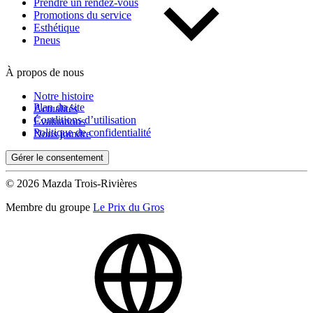
Prendre un rendez-vous
Promotions du service
Esthétique
Pneus
À propos de nous
Notre histoire
Plan du site
Actualités
Conditions d’utilisation
Évaluations
Politique de confidentialité
Nous joindre
Gérer le consentement
© 2026 Mazda Trois-Rivières
Membre du groupe
Le Prix du Gros