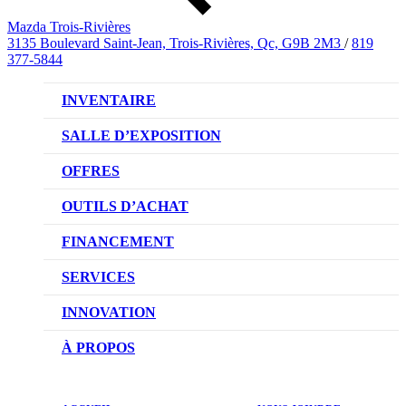
Mazda Trois-Rivières
3135 Boulevard Saint-Jean, Trois-Rivières, Qc, G9B 2M3
/
819
377-5844
INVENTAIRE
VÉHICULES NEUFS
SALLE D’EXPOSITION
VÉHICULES D’OCCASION
OFFRES
OFFRES DU CONCESSIONNAIRE
OUTILS D’ACHAT
CONFIGUREZ VOTRE VÉHICULE
FINANCEMENT
RÉSERVEZ UN ESSAI ROUTIER
NOTRE DIFFÉRENCE
SERVICES
DEMANDEZ UN PRIX
DEMANDE DE CRÉDIT AUTO
NOTRE PROMESSE
INNOVATION
ÉVALUEZ VOTRE ÉCHANGE
PRENDRE UN RENDEZ-VOUS
TECHNOLOGIE SKYACTIV
À PROPOS
PROMOTIONS DU SERVICE
TRACTION INTÉGRALE I-ACTIV
NOTRE HISTOIRE