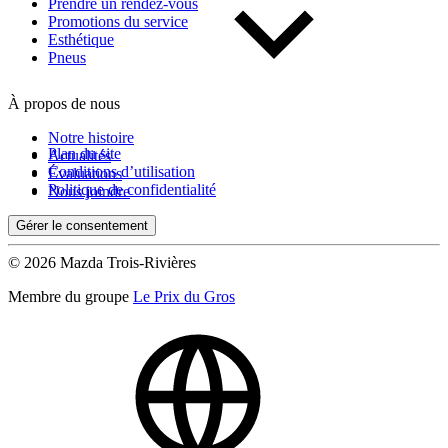
Prendre un rendez-vous
Promotions du service
Esthétique
Pneus
À propos de nous
Notre histoire
Plan du site
Actualités
Conditions d’utilisation
Évaluations
Politique de confidentialité
Nous joindre
Gérer le consentement
© 2026 Mazda Trois-Rivières
Membre du groupe
Le Prix du Gros