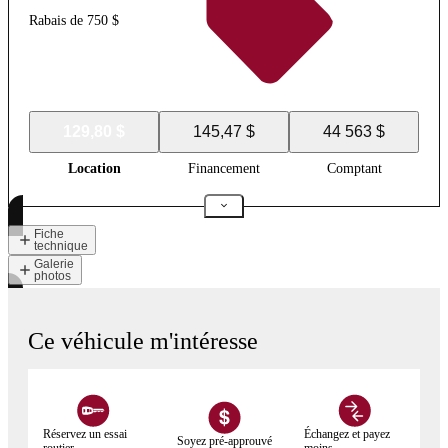
Rabais de 750 $
129,80 $
145,47 $
44 563 $
Location
Financement
Comptant
Fiche
technique
Galerie
photos
Ce véhicule m'intéresse
Réservez un essai
Échangez et payez
Soyez pré-approuvé
routier
moins