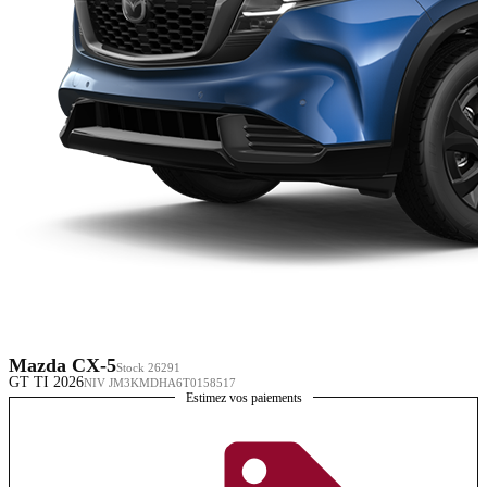
Mazda CX-5
Stock 26291
GT TI 2026
NIV JM3KMDHA6T0158517
Estimez vos paiements