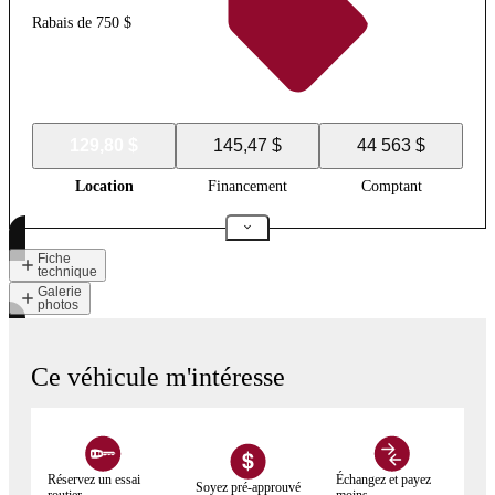
Rabais de 750 $
129,80 $
145,47 $
44 563 $
Location
Financement
Comptant
Fiche
technique
Galerie
photos
Ce véhicule m'intéresse
Réservez un essai
Échangez et payez
Soyez pré-approuvé
routier
moins