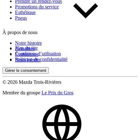
Prendre un rendez-vous
Promotions du service
Esthétique
Pneus
À propos de nous
Notre histoire
Plan du site
Actualités
Conditions d’utilisation
Évaluations
Politique de confidentialité
Nous joindre
Gérer le consentement
© 2026 Mazda Trois-Rivières
Membre du groupe
Le Prix du Gros