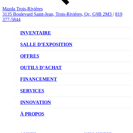
Mazda Trois-Rivières
3135 Boulevard Saint-Jean, Trois-Rivières, Qc, G9B 2M3
/
819
377-5844
INVENTAIRE
VÉHICULES NEUFS
SALLE D’EXPOSITION
VÉHICULES D’OCCASION
OFFRES
OFFRES DU CONCESSIONNAIRE
OUTILS D’ACHAT
CONFIGUREZ VOTRE VÉHICULE
FINANCEMENT
RÉSERVEZ UN ESSAI ROUTIER
NOTRE DIFFÉRENCE
SERVICES
DEMANDEZ UN PRIX
DEMANDE DE CRÉDIT AUTO
NOTRE PROMESSE
INNOVATION
ÉVALUEZ VOTRE ÉCHANGE
PRENDRE UN RENDEZ-VOUS
TECHNOLOGIE SKYACTIV
À PROPOS
PROMOTIONS DU SERVICE
TRACTION INTÉGRALE I-ACTIV
NOTRE HISTOIRE