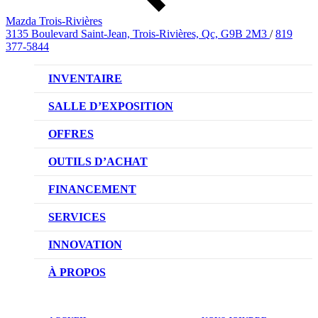
Mazda Trois-Rivières
3135 Boulevard Saint-Jean, Trois-Rivières, Qc, G9B 2M3
/
819
377-5844
INVENTAIRE
VÉHICULES NEUFS
SALLE D’EXPOSITION
VÉHICULES D’OCCASION
OFFRES
OFFRES DU CONCESSIONNAIRE
OUTILS D’ACHAT
CONFIGUREZ VOTRE VÉHICULE
FINANCEMENT
RÉSERVEZ UN ESSAI ROUTIER
NOTRE DIFFÉRENCE
SERVICES
DEMANDEZ UN PRIX
DEMANDE DE CRÉDIT AUTO
NOTRE PROMESSE
INNOVATION
ÉVALUEZ VOTRE ÉCHANGE
PRENDRE UN RENDEZ-VOUS
TECHNOLOGIE SKYACTIV
À PROPOS
PROMOTIONS DU SERVICE
TRACTION INTÉGRALE I-ACTIV
NOTRE HISTOIRE