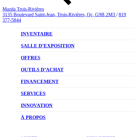
Mazda Trois-Rivières
3135 Boulevard Saint-Jean, Trois-Rivières, Qc, G9B 2M3
/
819
377-5844
INVENTAIRE
VÉHICULES NEUFS
SALLE D’EXPOSITION
VÉHICULES D’OCCASION
OFFRES
OFFRES DU CONCESSIONNAIRE
OUTILS D’ACHAT
CONFIGUREZ VOTRE VÉHICULE
FINANCEMENT
RÉSERVEZ UN ESSAI ROUTIER
NOTRE DIFFÉRENCE
SERVICES
DEMANDEZ UN PRIX
DEMANDE DE CRÉDIT AUTO
NOTRE PROMESSE
INNOVATION
ÉVALUEZ VOTRE ÉCHANGE
PRENDRE UN RENDEZ-VOUS
TECHNOLOGIE SKYACTIV
À PROPOS
PROMOTIONS DU SERVICE
TRACTION INTÉGRALE I-ACTIV
NOTRE HISTOIRE