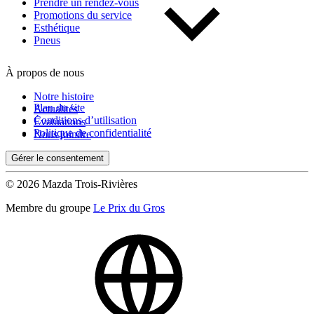
Prendre un rendez-vous
Promotions du service
Esthétique
Pneus
À propos de nous
Notre histoire
Plan du site
Actualités
Conditions d’utilisation
Évaluations
Politique de confidentialité
Nous joindre
Gérer le consentement
© 2026 Mazda Trois-Rivières
Membre du groupe
Le Prix du Gros