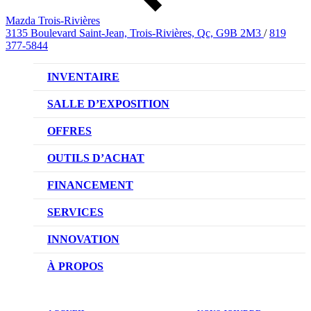
Mazda Trois-Rivières
3135 Boulevard Saint-Jean, Trois-Rivières, Qc, G9B 2M3
/
819
377-5844
INVENTAIRE
VÉHICULES NEUFS
SALLE D’EXPOSITION
VÉHICULES D’OCCASION
OFFRES
OFFRES DU CONCESSIONNAIRE
OUTILS D’ACHAT
CONFIGUREZ VOTRE VÉHICULE
FINANCEMENT
RÉSERVEZ UN ESSAI ROUTIER
NOTRE DIFFÉRENCE
SERVICES
DEMANDEZ UN PRIX
DEMANDE DE CRÉDIT AUTO
NOTRE PROMESSE
INNOVATION
ÉVALUEZ VOTRE ÉCHANGE
PRENDRE UN RENDEZ-VOUS
TECHNOLOGIE SKYACTIV
À PROPOS
PROMOTIONS DU SERVICE
TRACTION INTÉGRALE I-ACTIV
NOTRE HISTOIRE