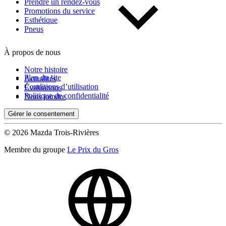
Prendre un rendez-vous
Promotions du service
Esthétique
Pneus
À propos de nous
Notre histoire
Plan du site
Actualités
Conditions d’utilisation
Évaluations
Politique de confidentialité
Nous joindre
Gérer le consentement
© 2026 Mazda Trois-Rivières
Membre du groupe
Le Prix du Gros