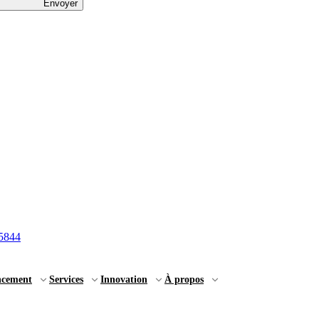
Envoyer
5844
ncement
Services
Innovation
À propos