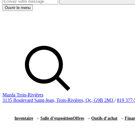
Ouvrir le menu
Mazda Trois-Rivières
3135 Boulevard Saint-Jean, Trois-Rivières, Qc, G9B 2M3
/
819 377-
Inventaire
Salle d’exposition
Offres
Outils d’achat
Fina