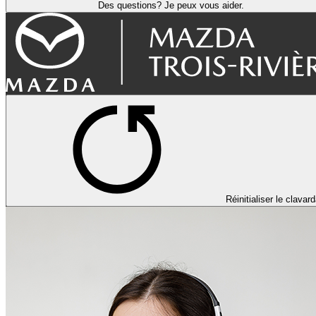
Des questions? Je peux vous aider.
Réinitialiser le clavar