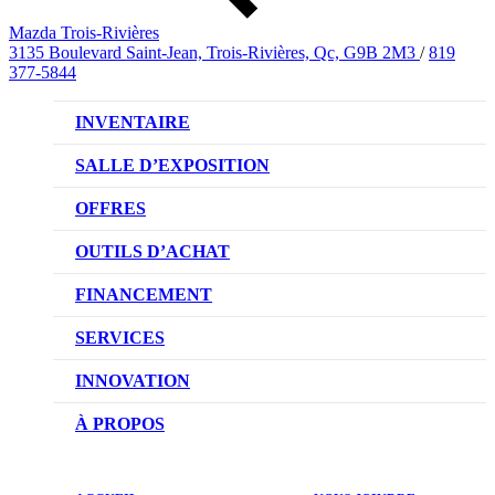
Mazda Trois-Rivières
3135 Boulevard Saint-Jean, Trois-Rivières, Qc, G9B 2M3
/
819
377-5844
INVENTAIRE
VÉHICULES NEUFS
SALLE D’EXPOSITION
VÉHICULES D’OCCASION
OFFRES
OFFRES DU CONCESSIONNAIRE
OUTILS D’ACHAT
CONFIGUREZ VOTRE VÉHICULE
FINANCEMENT
RÉSERVEZ UN ESSAI ROUTIER
NOTRE DIFFÉRENCE
SERVICES
DEMANDEZ UN PRIX
DEMANDE DE CRÉDIT AUTO
NOTRE PROMESSE
INNOVATION
ÉVALUEZ VOTRE ÉCHANGE
PRENDRE UN RENDEZ-VOUS
TECHNOLOGIE SKYACTIV
À PROPOS
PROMOTIONS DU SERVICE
TRACTION INTÉGRALE I-ACTIV
NOTRE HISTOIRE