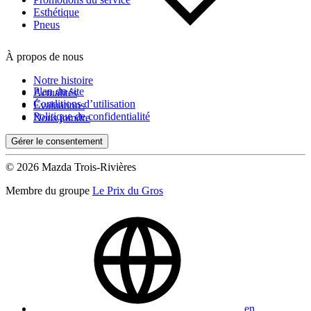
Esthétique
Pneus
À propos de nous
Notre histoire
Plan du site
Actualités
Conditions d’utilisation
Évaluations
Politique de confidentialité
Nous joindre
Gérer le consentement
© 2026 Mazda Trois-Rivières
Membre du groupe
Le Prix du Gros
en