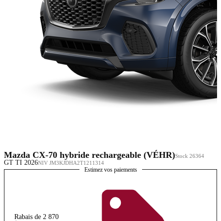
Mazda CX-70 hybride rechargeable (VÉHR)
Stock 26364
GT TI 2026
NIV JM3KJDHA2T1211314
Estimez vos paiements
Rabais de 2 870