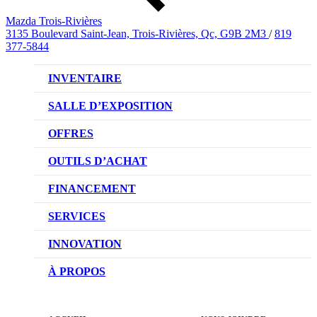
Mazda Trois-Rivières
3135 Boulevard Saint-Jean, Trois-Rivières, Qc, G9B 2M3
/
819
377-5844
INVENTAIRE
VÉHICULES NEUFS
SALLE D’EXPOSITION
VÉHICULES D’OCCASION
OFFRES
OFFRES DU CONCESSIONNAIRE
OUTILS D’ACHAT
CONFIGUREZ VOTRE VÉHICULE
FINANCEMENT
RÉSERVEZ UN ESSAI ROUTIER
NOTRE DIFFÉRENCE
SERVICES
DEMANDEZ UN PRIX
DEMANDE DE CRÉDIT AUTO
NOTRE PROMESSE
INNOVATION
ÉVALUEZ VOTRE ÉCHANGE
PRENDRE UN RENDEZ-VOUS
TECHNOLOGIE SKYACTIV
À PROPOS
PROMOTIONS DU SERVICE
TRACTION INTÉGRALE I-ACTIV
NOTRE HISTOIRE