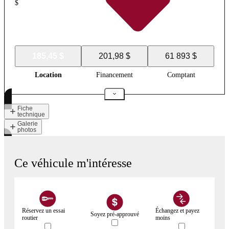
$
185,45 $
201,98 $
61 893 $
Location
Financement
Comptant
Fiche
technique
Galerie
photos
Ce véhicule m'intéresse
Réservez un essai
Échangez et payez
Soyez pré-approuvé
routier
moins