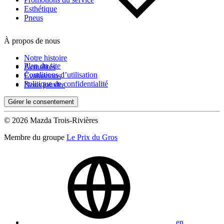
Esthétique
Pneus
À propos de nous
Notre histoire
Plan du site
Actualités
Conditions d’utilisation
Évaluations
Politique de confidentialité
Nous joindre
Gérer le consentement
© 2026 Mazda Trois-Rivières
Membre du groupe
Le Prix du Gros
en