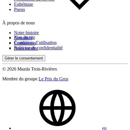
Esthétique
Pneus
À propos de nous
Notre histoire
Plan du site
Actualités
Conditions d’utilisation
Évaluations
Politique de confidentialité
Nous joindre
Gérer le consentement
© 2026 Mazda Trois-Rivières
Membre du groupe
Le Prix du Gros
en