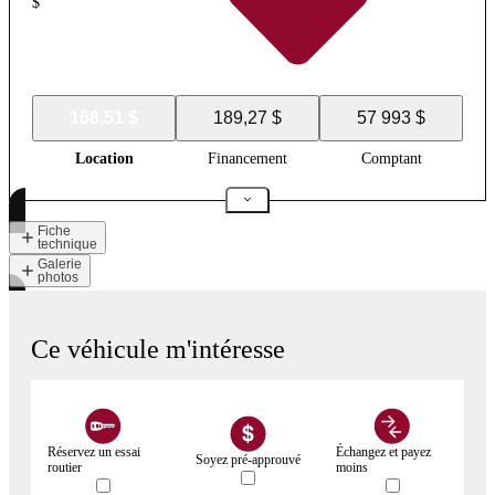
$
168,51 $
189,27 $
57 993 $
Location
Financement
Comptant
Fiche
technique
Galerie
photos
Ce véhicule m'intéresse
Réservez un essai
Échangez et payez
Soyez pré-approuvé
routier
moins