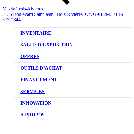
Mazda Trois-Rivières
3135 Boulevard Saint-Jean, Trois-Rivières, Qc, G9B 2M3
/
819
377-5844
INVENTAIRE
VÉHICULES NEUFS
SALLE D’EXPOSITION
VÉHICULES D’OCCASION
OFFRES
OFFRES DU CONCESSIONNAIRE
OUTILS D’ACHAT
CONFIGUREZ VOTRE VÉHICULE
FINANCEMENT
RÉSERVEZ UN ESSAI ROUTIER
NOTRE DIFFÉRENCE
SERVICES
DEMANDEZ UN PRIX
DEMANDE DE CRÉDIT AUTO
NOTRE PROMESSE
INNOVATION
ÉVALUEZ VOTRE ÉCHANGE
PRENDRE UN RENDEZ-VOUS
TECHNOLOGIE SKYACTIV
À PROPOS
PROMOTIONS DU SERVICE
TRACTION INTÉGRALE I-ACTIV
NOTRE HISTOIRE