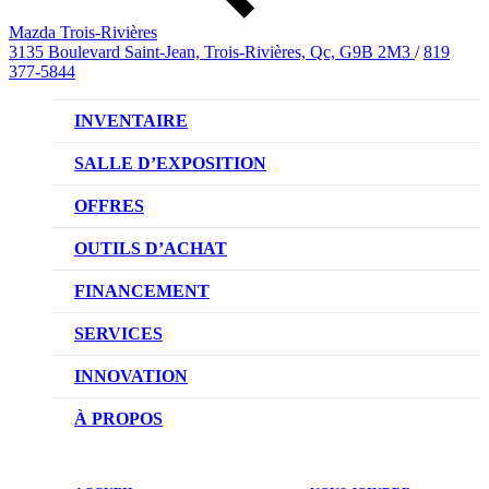
Mazda Trois-Rivières
3135 Boulevard Saint-Jean, Trois-Rivières, Qc, G9B 2M3
/
819
377-5844
INVENTAIRE
VÉHICULES NEUFS
SALLE D’EXPOSITION
VÉHICULES D’OCCASION
OFFRES
OFFRES DU CONCESSIONNAIRE
OUTILS D’ACHAT
CONFIGUREZ VOTRE VÉHICULE
FINANCEMENT
RÉSERVEZ UN ESSAI ROUTIER
NOTRE DIFFÉRENCE
SERVICES
DEMANDEZ UN PRIX
DEMANDE DE CRÉDIT AUTO
NOTRE PROMESSE
INNOVATION
ÉVALUEZ VOTRE ÉCHANGE
PRENDRE UN RENDEZ-VOUS
TECHNOLOGIE SKYACTIV
À PROPOS
PROMOTIONS DU SERVICE
TRACTION INTÉGRALE I-ACTIV
NOTRE HISTOIRE