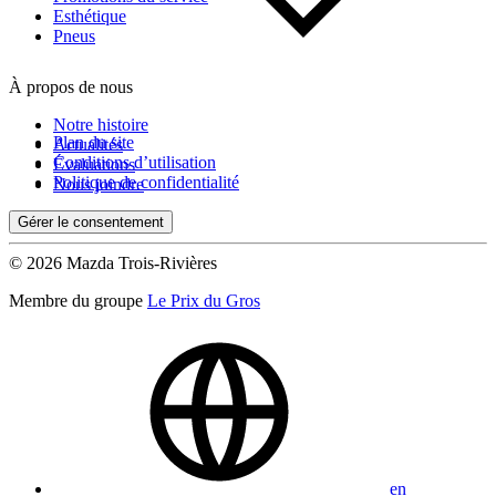
Esthétique
Pneus
À propos de nous
Notre histoire
Plan du site
Actualités
Conditions d’utilisation
Évaluations
Politique de confidentialité
Nous joindre
Gérer le consentement
© 2026 Mazda Trois-Rivières
Membre du groupe
Le Prix du Gros
en