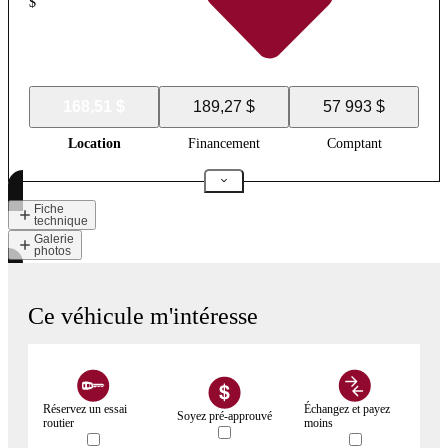
$
168,51 $
189,27 $
57 993 $
Location
Financement
Comptant
Fiche
technique
Galerie
photos
Ce véhicule m'intéresse
Réservez un essai
Échangez et payez
Soyez pré-approuvé
routier
moins