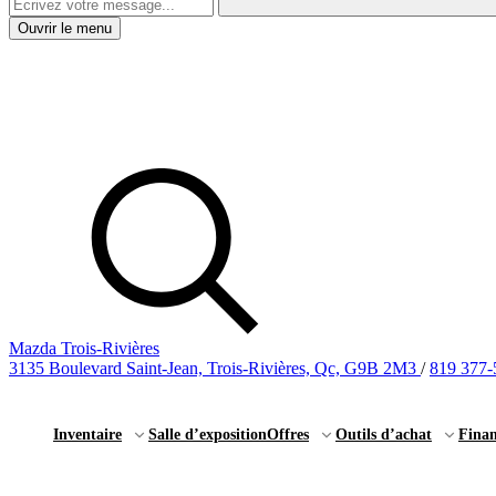
Ouvrir le menu
Mazda Trois-Rivières
3135 Boulevard Saint-Jean, Trois-Rivières, Qc, G9B 2M3
/
819 377-
Inventaire
Salle d’exposition
Offres
Outils d’achat
Fina