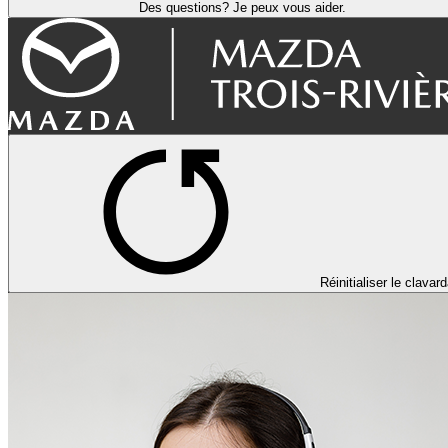
Des questions? Je peux vous aider.
Réinitialiser le clavar