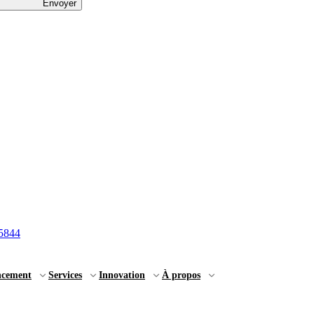
Envoyer
5844
ncement
Services
Innovation
À propos