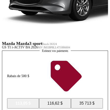
Mazda Mazda3 sport
Stock 26324
GS TI i-ACTIV BA 2026
NIV JM1BPBLL4T1886604
Estimez vos paiements
Rabais de 500 $
113,05 $
116,62 $
35 713 $