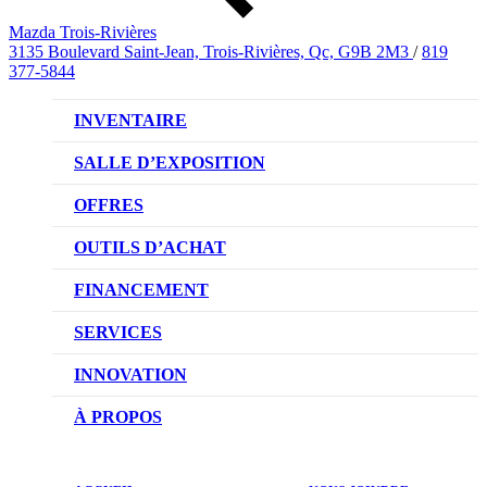
Mazda Trois-Rivières
3135 Boulevard Saint-Jean, Trois-Rivières, Qc, G9B 2M3
/
819
377-5844
INVENTAIRE
VÉHICULES NEUFS
SALLE D’EXPOSITION
VÉHICULES D’OCCASION
OFFRES
OFFRES DU CONCESSIONNAIRE
OUTILS D’ACHAT
CONFIGUREZ VOTRE VÉHICULE
FINANCEMENT
RÉSERVEZ UN ESSAI ROUTIER
NOTRE DIFFÉRENCE
SERVICES
DEMANDEZ UN PRIX
DEMANDE DE CRÉDIT AUTO
NOTRE PROMESSE
INNOVATION
ÉVALUEZ VOTRE ÉCHANGE
PRENDRE UN RENDEZ-VOUS
TECHNOLOGIE SKYACTIV
À PROPOS
PROMOTIONS DU SERVICE
TRACTION INTÉGRALE I-ACTIV
NOTRE HISTOIRE