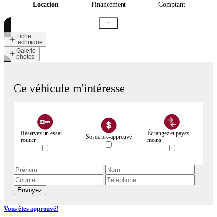
Location
Financement
Comptant
Fiche
technique
Galerie
photos
Ce véhicule m'intéresse
Réservez un essai
Échangez et payez
Soyez pré-approuvé
routier
moins
Envoyez
Vous êtes approuvé!