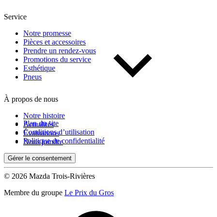
Service
Notre promesse
Pièces et accessoires
Prendre un rendez-vous
Promotions du service
Esthétique
Pneus
À propos de nous
Notre histoire
Plan du site
Actualités
Conditions d’utilisation
Évaluations
Politique de confidentialité
Nous joindre
Gérer le consentement
© 2026 Mazda Trois-Rivières
Membre du groupe
Le Prix du Gros