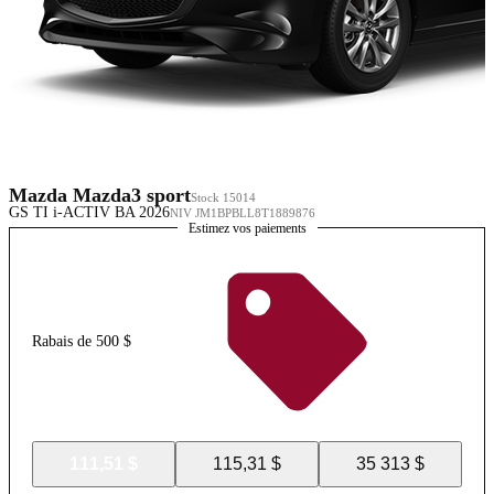
Mazda Mazda3 sport
Stock 15014
GS TI i-ACTIV BA 2026
NIV JM1BPBLL8T1889876
Estimez vos paiements
Rabais de 500 $
111,51 $
115,31 $
35 313 $