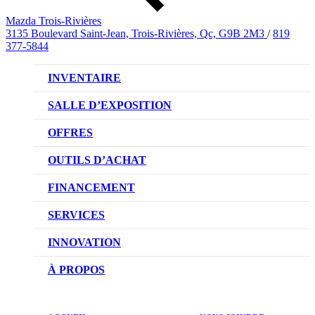
Mazda Trois-Rivières
3135 Boulevard Saint-Jean, Trois-Rivières, Qc, G9B 2M3
/
819
377-5844
INVENTAIRE
VÉHICULES NEUFS
SALLE D’EXPOSITION
VÉHICULES D’OCCASION
OFFRES
OFFRES DU CONCESSIONNAIRE
OUTILS D’ACHAT
CONFIGUREZ VOTRE VÉHICULE
FINANCEMENT
RÉSERVEZ UN ESSAI ROUTIER
NOTRE DIFFÉRENCE
SERVICES
DEMANDEZ UN PRIX
DEMANDE DE CRÉDIT AUTO
NOTRE PROMESSE
INNOVATION
ÉVALUEZ VOTRE ÉCHANGE
PRENDRE UN RENDEZ-VOUS
TECHNOLOGIE SKYACTIV
À PROPOS
PROMOTIONS DU SERVICE
TRACTION INTÉGRALE I-ACTIV
NOTRE HISTOIRE