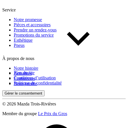
Service
Notre promesse
Pièces et accessoires
Prendre un rendez-vous
Promotions du service
Esthétique
Pneus
À propos de nous
Notre histoire
Plan du site
Actualités
Conditions d’utilisation
Évaluations
Politique de confidentialité
Nous joindre
Gérer le consentement
© 2026 Mazda Trois-Rivières
Membre du groupe
Le Prix du Gros