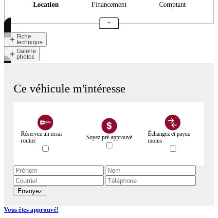
Location
Financement
Comptant
Fiche
technique
Galerie
photos
Ce véhicule m'intéresse
Réservez un essai
Échangez et payez
Soyez pré-approuvé
routier
moins
Envoyez
Vous êtes approuvé!