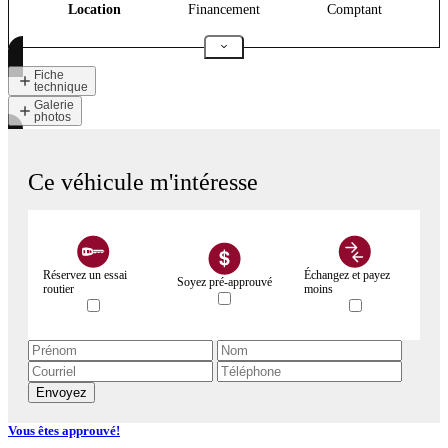
Location
Financement
Comptant
Fiche
technique
Galerie
photos
Ce véhicule m'intéresse
Réservez un essai
Échangez et payez
Soyez pré-approuvé
routier
moins
Envoyez
Vous êtes approuvé!