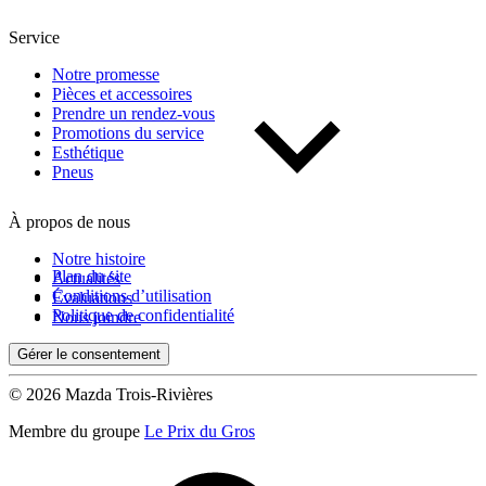
Service
Notre promesse
Pièces et accessoires
Prendre un rendez-vous
Promotions du service
Esthétique
Pneus
À propos de nous
Notre histoire
Plan du site
Actualités
Conditions d’utilisation
Évaluations
Politique de confidentialité
Nous joindre
Gérer le consentement
© 2026 Mazda Trois-Rivières
Membre du groupe
Le Prix du Gros