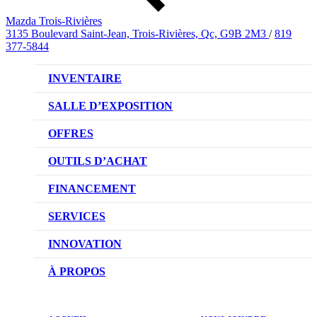
Mazda Trois-Rivières
3135 Boulevard Saint-Jean, Trois-Rivières, Qc, G9B 2M3
/
819
377-5844
INVENTAIRE
VÉHICULES NEUFS
SALLE D’EXPOSITION
VÉHICULES D’OCCASION
OFFRES
OFFRES DU CONCESSIONNAIRE
OUTILS D’ACHAT
CONFIGUREZ VOTRE VÉHICULE
FINANCEMENT
RÉSERVEZ UN ESSAI ROUTIER
NOTRE DIFFÉRENCE
SERVICES
DEMANDEZ UN PRIX
DEMANDE DE CRÉDIT AUTO
NOTRE PROMESSE
INNOVATION
ÉVALUEZ VOTRE ÉCHANGE
PRENDRE UN RENDEZ-VOUS
TECHNOLOGIE SKYACTIV
À PROPOS
PROMOTIONS DU SERVICE
TRACTION INTÉGRALE I-ACTIV
NOTRE HISTOIRE