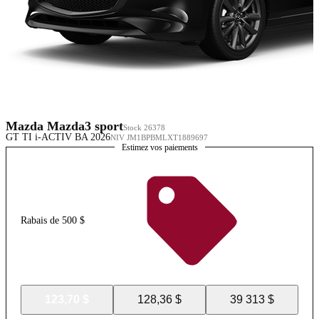
Mazda Mazda3 sport
Stock 26378
GT TI i-ACTIV BA 2026
NIV JM1BPBMLXT1889697
Estimez vos paiements
Rabais de 500 $
123,70 $
128,36 $
39 313 $