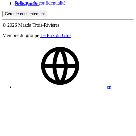
Politique de confidentialité
Nous joindre
Gérer le consentement
© 2026 Mazda Trois-Rivières
Membre du groupe
Le Prix du Gros
en