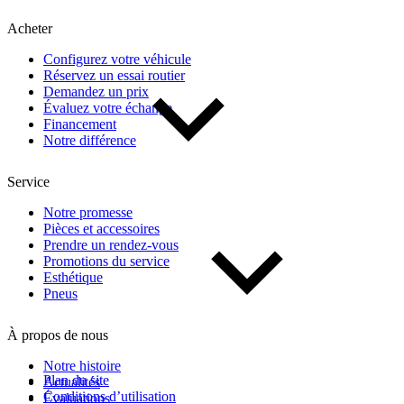
Kilométrage
Acheter
Configurez votre véhicule
De 0 km à 500 000 km
Réservez un essai routier
Demandez un prix
Évaluez votre échange
Financement
Notre différence
Service
(1)
Appliquer
Notre promesse
Pièces et accessoires
Prendre un rendez-vous
Promotions du service
Réinitialiser
Esthétique
Pneus
À propos de nous
Notre histoire
Plan du site
Actualités
Conditions d’utilisation
Évaluations