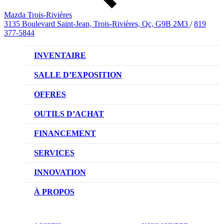
Mazda Trois-Rivières
3135 Boulevard Saint-Jean, Trois-Rivières, Qc, G9B 2M3
/
819
377-5844
INVENTAIRE
VÉHICULES NEUFS
SALLE D’EXPOSITION
VÉHICULES D’OCCASION
OFFRES
OFFRES DU CONCESSIONNAIRE
OUTILS D’ACHAT
CONFIGUREZ VOTRE VÉHICULE
FINANCEMENT
RÉSERVEZ UN ESSAI ROUTIER
NOTRE DIFFÉRENCE
SERVICES
DEMANDEZ UN PRIX
DEMANDE DE CRÉDIT AUTO
NOTRE PROMESSE
INNOVATION
ÉVALUEZ VOTRE ÉCHANGE
PRENDRE UN RENDEZ-VOUS
TECHNOLOGIE SKYACTIV
À PROPOS
PROMOTIONS DU SERVICE
TRACTION INTÉGRALE I-ACTIV
NOTRE HISTOIRE