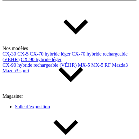
Multisegments & VUS
Sport & coupés
Année
De 2000 à 2027
Nos modèles
CX-30
CX-5
CX-70 hybride léger
CX-70 hybride rechargeable
(VÉHR)
CX-90 hybride léger
Prix
CX-90 hybride rechargeable (VÉHR)
MX-5
MX-5 RF
Mazda3
Mazda3 sport
De 5 000 $ à 100 000 $
Magasiner
Paiement hebdo
Salle d’exposition
De 0 $ à 1 000 $