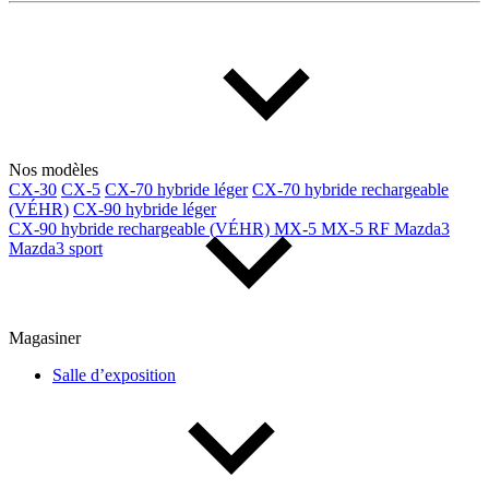
Multisegments & VUS
Sport & coupés
Année
De 2000 à 2027
Nos modèles
CX-30
CX-5
CX-70 hybride léger
CX-70 hybride rechargeable
(VÉHR)
CX-90 hybride léger
Prix
CX-90 hybride rechargeable (VÉHR)
MX-5
MX-5 RF
Mazda3
Mazda3 sport
De 5 000 $ à 100 000 $
Magasiner
Paiement hebdo
Salle d’exposition
De 0 $ à 1 000 $