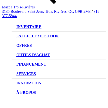
Mazda Trois-Rivières
3135 Boulevard Saint-Jean, Trois-Rivières, Qc, G9B 2M3
/
819
377-5844
INVENTAIRE
VÉHICULES NEUFS
SALLE D’EXPOSITION
VÉHICULES D’OCCASION
OFFRES
OFFRES DU CONCESSIONNAIRE
OUTILS D’ACHAT
CONFIGUREZ VOTRE VÉHICULE
FINANCEMENT
RÉSERVEZ UN ESSAI ROUTIER
NOTRE DIFFÉRENCE
SERVICES
DEMANDEZ UN PRIX
DEMANDE DE CRÉDIT AUTO
NOTRE PROMESSE
INNOVATION
ÉVALUEZ VOTRE ÉCHANGE
PRENDRE UN RENDEZ-VOUS
TECHNOLOGIE SKYACTIV
À PROPOS
PROMOTIONS DU SERVICE
TRACTION INTÉGRALE I-ACTIV
NOTRE HISTOIRE