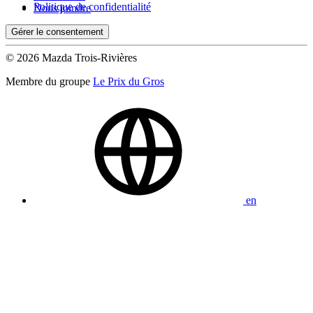
Politique de confidentialité
Nous joindre
Gérer le consentement
© 2026 Mazda Trois-Rivières
Membre du groupe
Le Prix du Gros
en