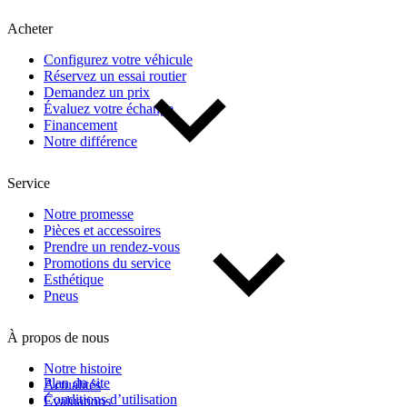
Kilométrage
Acheter
Configurez votre véhicule
De 0 km à 500 000 km
Réservez un essai routier
Demandez un prix
Évaluez votre échange
Financement
Notre différence
Service
(1)
Appliquer
Notre promesse
Pièces et accessoires
Prendre un rendez-vous
Promotions du service
Réinitialiser
Esthétique
Pneus
À propos de nous
Notre histoire
Plan du site
Actualités
Conditions d’utilisation
Évaluations