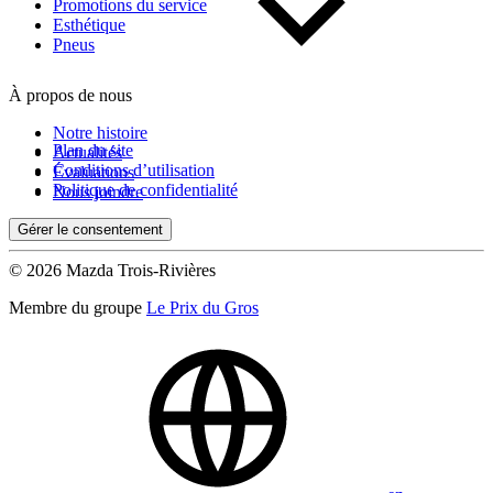
Kilométrage
Promotions du service
Esthétique
Pneus
De 0 km à 500 000 km
À propos de nous
Notre histoire
Plan du site
Actualités
Conditions d’utilisation
Évaluations
Politique de confidentialité
Nous joindre
Gérer le consentement
(0)
Appliquer
© 2026 Mazda Trois-Rivières
Membre du groupe
Le Prix du Gros
Réinitialiser