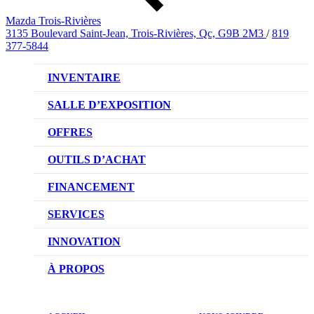
Mazda Trois-Rivières
3135 Boulevard Saint-Jean, Trois-Rivières, Qc, G9B 2M3
/
819
377-5844
INVENTAIRE
VÉHICULES NEUFS
SALLE D’EXPOSITION
VÉHICULES D’OCCASION
OFFRES
OFFRES DU CONCESSIONNAIRE
OUTILS D’ACHAT
CONFIGUREZ VOTRE VÉHICULE
FINANCEMENT
RÉSERVEZ UN ESSAI ROUTIER
NOTRE DIFFÉRENCE
SERVICES
DEMANDEZ UN PRIX
DEMANDE DE CRÉDIT AUTO
NOTRE PROMESSE
INNOVATION
ÉVALUEZ VOTRE ÉCHANGE
PRENDRE UN RENDEZ-VOUS
TECHNOLOGIE SKYACTIV
À PROPOS
PROMOTIONS DU SERVICE
TRACTION INTÉGRALE I-ACTIV
NOTRE HISTOIRE