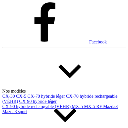
Dodge
Fiat
Ford
Genesis
GMC
Honda
Hyundai
INEOS
Infiniti
Jaguar
Jeep
Kia
Facebook
Land Rover
Lexus
Lincoln
Maserati
Mazda
Mercedes Benz
Mercedes-Benz
Mini
Mitsubishi
Nissan
Ram
Subaru
Toyota
Volkswagen
Volvo
Nos modèles
CX-30
CX-5
CX-70 hybride léger
CX-70 hybride rechargeable
(VÉHR)
CX-90 hybride léger
Type de véhicule
CX-90 hybride rechargeable (VÉHR)
MX-5
MX-5 RF
Mazda3
Mazda3 sport
Camions
Compactes & berlines
Fourgons
Hybride / électrique