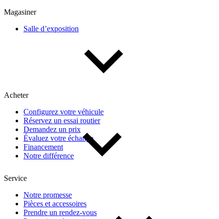
Multisegments & VUS
Sport & coupés
Magasiner
Salle d’exposition
Année
De 2000 à 2027
Acheter
Prix
Configurez votre véhicule
Réservez un essai routier
De 5 000 $ à 100 000 $
Demandez un prix
Évaluez votre échange
Financement
Notre différence
Paiement hebdo
Service
De 0 $ à 1 000 $
Notre promesse
Pièces et accessoires
Prendre un rendez-vous