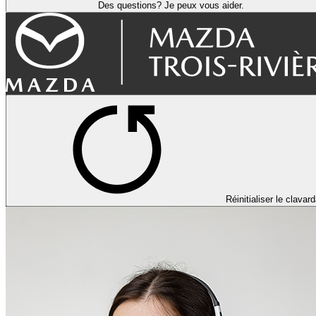
Des questions? Je peux vous aider.
Réinitialiser le clavar