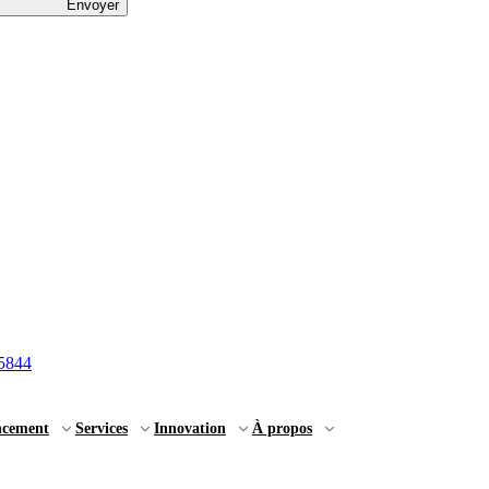
Envoyer
5844
ncement
Services
Innovation
À propos