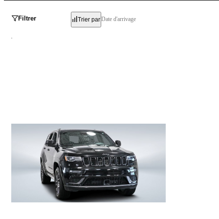
Filtrer
Date d'arrivage
Trier par
Jeep Grand Cherokee
High Altitude 2021
105 172 km
29 991 $
Stock YW159 / NIV 867833