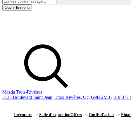
Ouvrir le menu
Mazda Trois-Rivières
3135 Boulevard Saint-Jean, Trois-Rivières, Qc, G9B 2M3
/
819 377-
Inventaire
Salle d’exposition
Offres
Outils d’achat
Fina