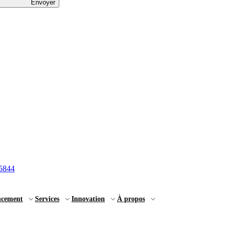
Envoyer
5844
ncement
Services
Innovation
À propos