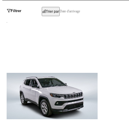
Filtrer
Date d'arrivage
Trier par
Jeep Compass
North 2025
25 891 km
27 998 $
Stock 728666 / NIV 520253