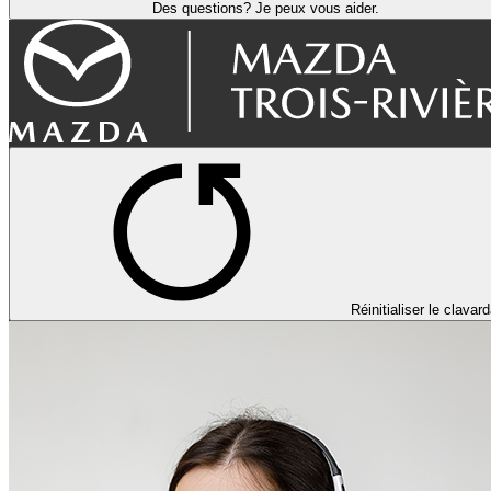
Des questions? Je peux vous aider.
Réinitialiser le clavar