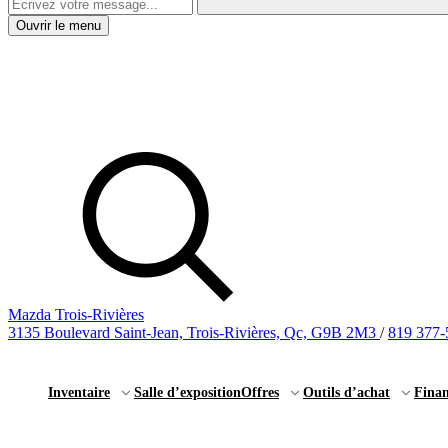
Ouvrir le menu
Mazda Trois-Rivières
3135 Boulevard Saint-Jean, Trois-Rivières, Qc, G9B 2M3
/
819 377-
Inventaire
Salle d’exposition
Offres
Outils d’achat
Fina