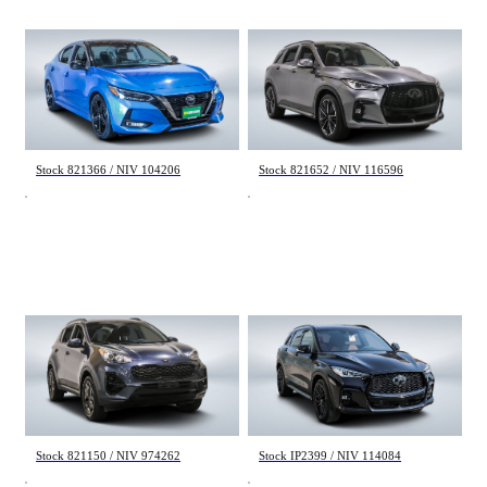
Toyota Rav 4
Infiniti QX50
LE 2020
SPORT 2023
71 357 km
99 896 km
25 998 $
28 998 $
Stock 821366 / NIV 104206
Stock 821652 / NIV 116596
Kia Sportage
Infiniti QX50
LX 2022
SPORT 2025
85 226 km
9 000 km
18 998 $
44 995 $
Stock 821150 / NIV 974262
Stock IP2399 / NIV 114084