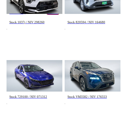
26 651 km
111 395 km
38 995 $
31 498 $
34 995 $
- 4 000 $
Stock 1037j / NIV 298260
Stock 820594 / NIV 164680
Hyundai Elantra
Nissan Rogue
Luxury 2023
SV Moonroof 2024
95 473 km
29 672 km
21 498 $
28 795 $
Stock 729100 / NIV 071312
Stock VM3582 / NIV 176553