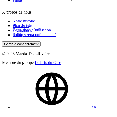
Pneus
À propos de nous
Notre histoire
Plan du site
Actualités
Conditions d’utilisation
Évaluations
Politique de confidentialité
Nous joindre
Gérer le consentement
© 2026 Mazda Trois-Rivières
Membre du groupe
Le Prix du Gros
en