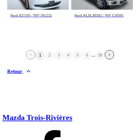
26 998 $
18 995 $
Stock 821105 / NIV 501232
Stock KLSLA0262 / NIV C16501
...
1
2
3
4
5
6
38
Retour
Mazda Trois-Rivières