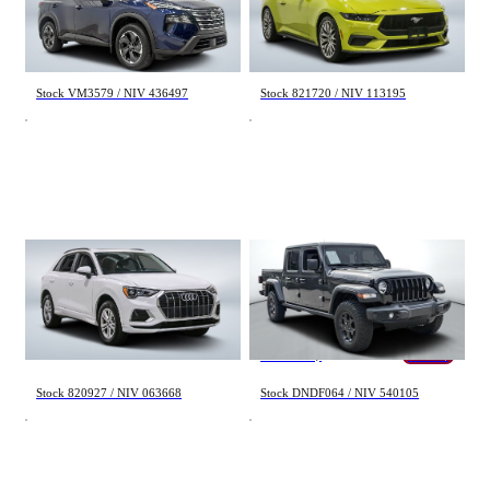
Kilométrage
SV Moonroof 2024
EcoBoost Premium 2025
38 634 km
458 km
27 595 $
45 998 $
De 0 km à 500 000 km
Stock VM3579 / NIV 436497
Stock 821720 / NIV 113195
(1354)
Appliquer
Audi Q3
Jeep Gladiator
Komfort 2022
WILLYS 2023
91 650 km
27 381 km
Réinitialiser
23 998 $
46 795 $
45 795 $
- 1 000 $
Stock 820927 / NIV 063668
Stock DNDF064 / NIV 540105