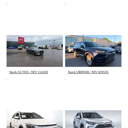
Ford Mustang
Toyota Grand Highlander
EcoBoost Premium 2025
XLE 2024
47 893 km
21 870 km
40 995 $
53 995 $
Stock CL7055 / NIV 114226
Stock UR00506 / NIV 029535
Kia Niro
Toyota Rav 4
hev sx 2025
Hybrid LE 2023