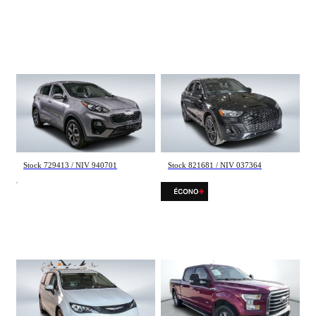
Kia Sportage
Audi Q5
LX 2021
Progressiv 2025
95 617 km
77 847 km
17 798 $
45 998 $
Stock 729413 / NIV 940701
Stock 821681 / NIV 037364
Chrysler Grand Caravan
Ford F-150
SXT 2023
XLT 2015
113 046 km
174 228 km