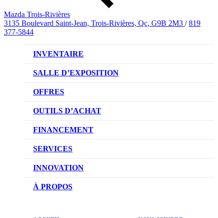
Mazda Trois-Rivières
3135 Boulevard Saint-Jean, Trois-Rivières, Qc, G9B 2M3
/
819
377-5844
INVENTAIRE
VÉHICULES NEUFS
SALLE D’EXPOSITION
VÉHICULES D’OCCASION
OFFRES
OFFRES DU CONCESSIONNAIRE
OUTILS D’ACHAT
CONFIGUREZ VOTRE VÉHICULE
FINANCEMENT
RÉSERVEZ UN ESSAI ROUTIER
NOTRE DIFFÉRENCE
SERVICES
DEMANDEZ UN PRIX
DEMANDE DE CRÉDIT AUTO
NOTRE PROMESSE
INNOVATION
ÉVALUEZ VOTRE ÉCHANGE
PRENDRE UN RENDEZ-VOUS
TECHNOLOGIE SKYACTIV
À PROPOS
PROMOTIONS DU SERVICE
TRACTION INTÉGRALE I-ACTIV
NOTRE HISTOIRE