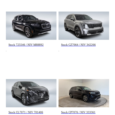
BMW X3
Kia Sorento
xDrive30i 2022
EX 2025
100 418 km
14 485 km
27 992 $
40 995 $
Stock 725546 / NIV M88892
Stock CZ7064 / NIV 342266
Nissan Ariya
Volkswagen Taos
PLATINUM+ 2023
Comfortline 2023
43 110 km
105 859 km
39 995 $
19 995 $
Stock CL7071 / NIV 701406
Stock CP7076 / NIV 333361